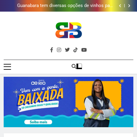
Obra garante a preservação de 190 milhões de litros
de água por ano na Baixada Fluminense
Guanabara tem diversas opções de vinhos para
presentear o seu pai. Descubra como escolher o que
Gastro Samba reúne Nosso Sentimento e Gustavo
mais combina com ele
Lins em Nova Iguaçu neste fim de semana
Shopping Grande Rio sorteia MacBook e oferece
vinho em campanha de Dia dos Pais
Obra garante a preservação de 190 milhões de litros
de água por ano na Baixada Fluminense
Guanabara tem diversas opções de vinhos para
presentear o seu pai. Descubra como escolher o que
Gastro Samba reúne Nosso Sentimento e Gustavo
mais combina com ele
Lins em Nova Iguaçu neste fim de semana
Shopping Grande Rio sorteia MacBook e oferece
Brava
vinho em campanha de Dia dos Pais
Obra garante a preservação de 190 milhões de litros
Baixada Fluminense Em Destaque!
de água por ano na Baixada Fluminense
Baixada