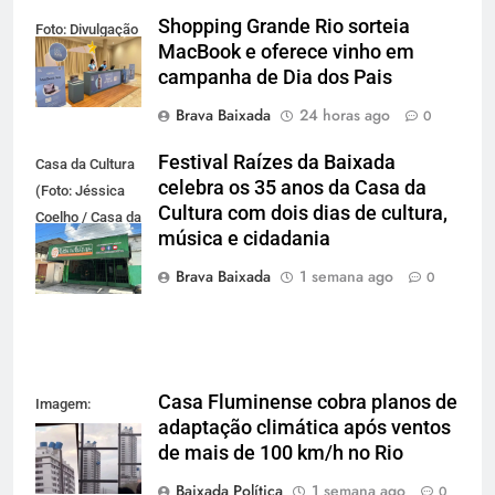
Shopping Grande Rio sorteia
Foto: Divulgação
MacBook e oferece vinho em
campanha de Dia dos Pais
Brava Baixada
24 horas ago
0
Festival Raízes da Baixada
Casa da Cultura
celebra os 35 anos da Casa da
(Foto: Jéssica
Cultura com dois dias de cultura,
Coelho / Casa da
música e cidadania
Cultura da
Baixada)
Brava Baixada
1 semana ago
0
Casa Fluminense cobra planos de
Imagem:
adaptação climática após ventos
Reprodução
de mais de 100 km/h no Rio
Baixada Política
1 semana ago
0