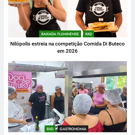
BAIXADA FLUMINENSE
BXD
Nilópolis estreia na competição Comida Di Buteco
em 2026
BXD
GASTRONOMIA