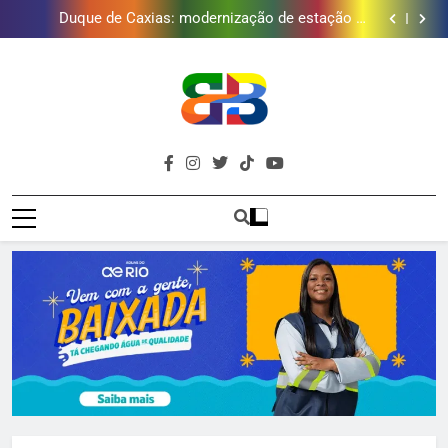
Japeri renova termo de concessão do Campo de
Golfe e fortalece projeto que atende 140 crianças
Duque de Caxias: modernização de estação de
tratamento reforça abastecimento de água
Guanabara tem diversas opções de vinhos para
presentear o seu pai. Descubra como escolher o que
Gastro Samba reúne Nosso Sentimento e Gustavo
mais combina com ele
Lins em Nova Iguaçu neste fim de semana
Japeri renova termo de concessão do Campo de
Golfe e fortalece projeto que atende 140 crianças
Duque de Caxias: modernização de estação de
tratamento reforça abastecimento de água
Guanabara tem diversas opções de vinhos para
presentear o seu pai. Descubra como escolher o que
Gastro Samba reúne Nosso Sentimento e Gustavo
Brava
mais combina com ele
Lins em Nova Iguaçu neste fim de semana
Baixada Fluminense Em Destaque!
Baixada