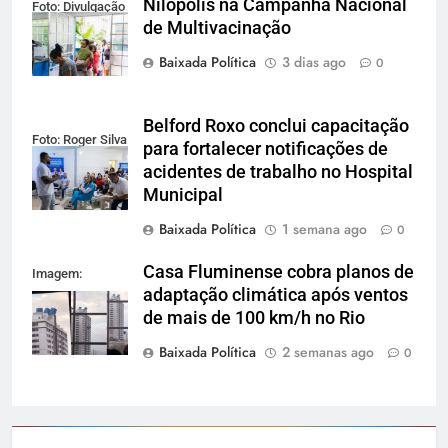
Nilópolis na Campanha Nacional
Foto: Divulgação
de Multivacinação
Baixada Política
3 dias ago
0
Belford Roxo conclui capacitação
Foto: Roger Silva
para fortalecer notificações de
acidentes de trabalho no Hospital
Municipal
Baixada Política
1 semana ago
0
Casa Fluminense cobra planos de
Imagem:
adaptação climática após ventos
Reprodução
de mais de 100 km/h no Rio
Baixada Política
2 semanas ago
0