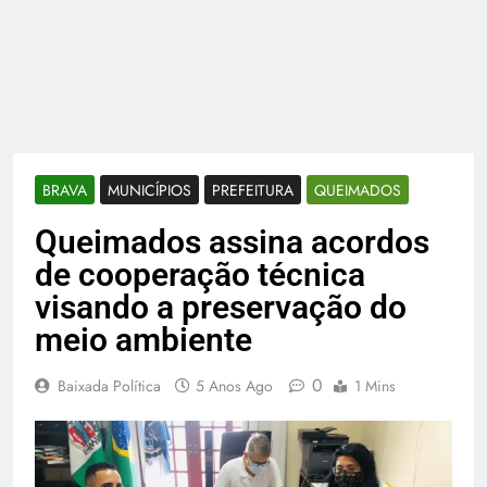
BRAVA
MUNICÍPIOS
PREFEITURA
QUEIMADOS
Queimados assina acordos
de cooperação técnica
visando a preservação do
meio ambiente
0
Baixada Política
5 Anos Ago
1 Mins