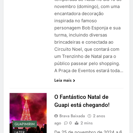
novembro (domingo), com uma
encantadora decoração
inspirada no famoso
personagem Bob Esponja e sua
turma, incluindo diversas
brincadeiras e conectada ao
Circuito Noel, que contará com
um Trenzinho de Natal para o
público passear pelo shopping.
A Praça de Eventos estará toda…
Leia mais
O Fantástico Natal de
Guapi está chegando!
Brava Baixada
2 anos
ago
0
2 mins
GUAPIMIRIM
De 25 de novembro de 2024 a 6
LAZER