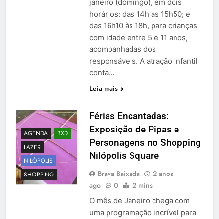
janeiro (domingo), em dois
horários: das 14h às 15h50; e
das 16h10 às 18h, para crianças
com idade entre 5 e 11 anos,
acompanhadas dos
responsáveis. A atração infantil
conta…
Leia mais
Férias Encantadas:
Exposição de Pipas e
AGENDA
BXD
Personagens no Shopping
LAZER
Nilópolis Square
NILÓPOLIS
Brava Baixada
2 anos
SHOPPING
ago
0
2 mins
O mês de Janeiro chega com
uma programação incrível para