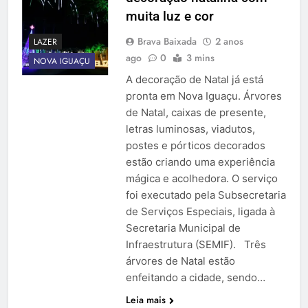
muita luz e cor
Brava Baixada
2 anos
LAZER
ago
0
3 mins
NOVA IGUAÇU
A decoração de Natal já está
pronta em Nova Iguaçu. Árvores
de Natal, caixas de presente,
letras luminosas, viadutos,
postes e pórticos decorados
estão criando uma experiência
mágica e acolhedora. O serviço
foi executado pela Subsecretaria
de Serviços Especiais, ligada à
Secretaria Municipal de
Infraestrutura (SEMIF). Três
árvores de Natal estão
enfeitando a cidade, sendo…
Leia mais