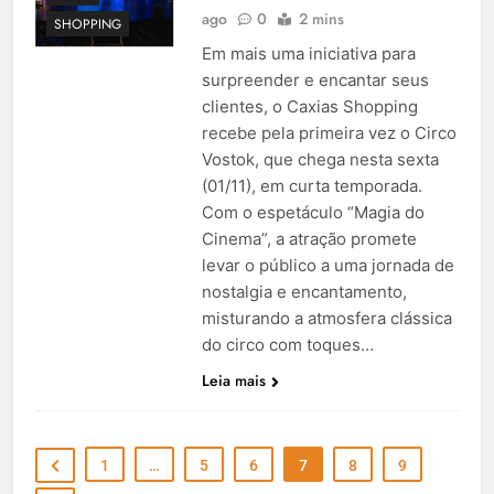
ago
0
2 mins
SHOPPING
Em mais uma iniciativa para
surpreender e encantar seus
clientes, o Caxias Shopping
recebe pela primeira vez o Circo
Vostok, que chega nesta sexta
(01/11), em curta temporada.
Com o espetáculo “Magia do
Cinema”, a atração promete
levar o público a uma jornada de
nostalgia e encantamento,
misturando a atmosfera clássica
do circo com toques…
Leia mais
1
…
5
6
7
8
9