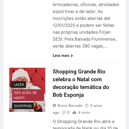
brincadeiras, oficinas, atividades
esportivas e de lazer. As
inscrições estão abertas até
12/01/2025 e podem ser feitas
nas próprias unidades Firjan
SESI. Pela Baixada Fluminense,
serão abertas 280 vagas,…
Leia mais
Shopping Grande Rio
celebra o Natal com
LAZER
decoração temática do
SÃO JOÃO DE
Bob Esponja
MERITI
Brava Baixada
2 anos
SHOPPING
ago
0
4 mins
O Shopping Grande Rio abre a
temporada de Natal no dia 10 de