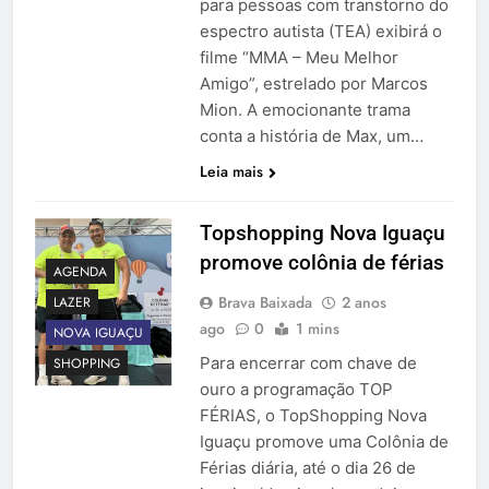
para pessoas com transtorno do
espectro autista (TEA) exibirá o
filme “MMA – Meu Melhor
Amigo”, estrelado por Marcos
Mion. A emocionante trama
conta a história de Max, um…
Leia mais
Topshopping Nova Iguaçu
promove colônia de férias
AGENDA
Brava Baixada
2 anos
LAZER
ago
0
1 mins
NOVA IGUAÇU
Para encerrar com chave de
SHOPPING
ouro a programação TOP
FÉRIAS, o TopShopping Nova
Iguaçu promove uma Colônia de
Férias diária, até o dia 26 de