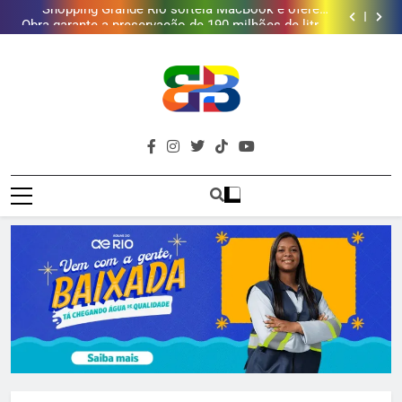
Shopping Grande Rio sorteia MacBook e oferece
vinho em campanha de Dia dos Pais
Obra garante a preservação de 190 milhões de litros
de água por ano na Baixada Fluminense
Deputado Reimont quer reduzir idade mínima para
mulheres receberem o BPC
Gastro Samba reúne Nosso Sentimento e Gustavo
Lins em Nova Iguaçu neste fim de semana
Shopping Grande Rio sorteia MacBook e oferece
vinho em campanha de Dia dos Pais
Obra garante a preservação de 190 milhões de litros
de água por ano na Baixada Fluminense
Deputado Reimont quer reduzir idade mínima para
mulheres receberem o BPC
Brava
Baixada Fluminense Em Destaque!
Baixada