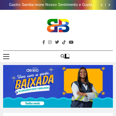
Gastro Samba reúne Nosso Sentimento e Gustavo
mais combina com ele
Lins em Nova Iguaçu neste fim de semana
Shopping Grande Rio sorteia MacBook e oferece
vinho em campanha de Dia dos Pais
Obra garante a preservação de 190 milhões de litros
de água por ano na Baixada Fluminense
Guanabara tem diversas opções de vinhos para
presentear o seu pai. Descubra como escolher o que
Gastro Samba reúne Nosso Sentimento e Gustavo
mais combina com ele
Lins em Nova Iguaçu neste fim de semana
Shopping Grande Rio sorteia MacBook e oferece
vinho em campanha de Dia dos Pais
Obra garante a preservação de 190 milhões de litros
de água por ano na Baixada Fluminense
Brava
Baixada Fluminense Em Destaque!
Baixada