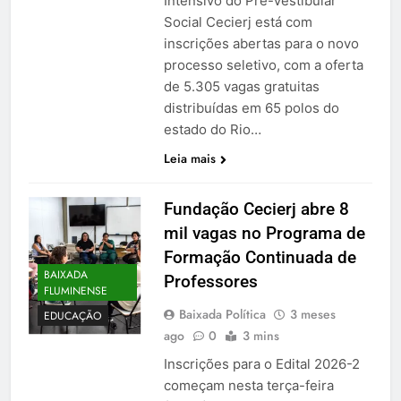
Intensivo do Pré-Vestibular
Social Cecierj está com
inscrições abertas para o novo
processo seletivo, com a oferta
de 5.305 vagas gratuitas
distribuídas em 65 polos do
estado do Rio…
Leia mais
Fundação Cecierj abre 8
mil vagas no Programa de
Formação Continuada de
BAIXADA
Professores
FLUMINENSE
Baixada Política
3 meses
EDUCAÇÃO
ago
0
3 mins
Inscrições para o Edital 2026-2
começam nesta terça-feira