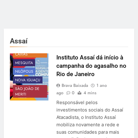
BAIXADA
NEGÓCIOS
Assaí
BRAVA
DUQUE DE
CAXIAS
Instituto Assaí dá início à
MESQUITA
campanha do agasalho no
NILÓPOLIS
Rio de Janeiro
NOVA IGUAÇU
Brava Baixada
1 ano
SÃO JOÃO DE
ago
0
4 mins
MERITI
Responsável pelos
investimentos sociais do Assaí
Atacadista, o Instituto Assaí
mobiliza novamente a rede e
suas comunidades para mais