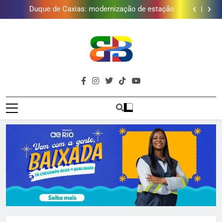
Duque de Caxias: modernização de estação de
tratamento reforça abastecimento de água
Guanabara tem diversas opções de vinhos para
presentear o seu pai. Descubra como escolher o que
Gastro Samba reúne Nosso Sentimento e Gustavo
mais combina com ele
Lins em Nova Iguaçu neste fim de semana
Japeri renova termo de concessão do Campo de
Golfe e fortalece projeto que atende 140 crianças
Duque de Caxias: modernização de estação de
tratamento reforça abastecimento de água
Guanabara tem diversas opções de vinhos para
presentear o seu pai. Descubra como escolher o que
Gastro Samba reúne Nosso Sentimento e Gustavo
mais combina com ele
Lins em Nova Iguaçu neste fim de semana
Brava
Baixada Fluminense Em Destaque!
Baixada