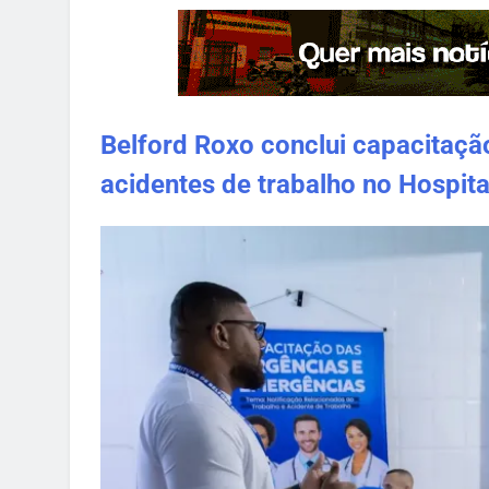
Belford Roxo conclui capacitação
acidentes de trabalho no Hospita