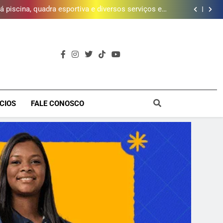
 piscina, quadra esportiva e diversos serviços em
meio a infraestrutura sustentável
brica dos Atores, referência cultural da Baixada, e
mobiliza campanha para reconstrução
e inscrições para Escola Livre de Artes da Baixada
Fluminense
da mais de 2 mil litros de óleo de cozinha usado e
amplia rede de coleta em 18 municípios
 piscina, quadra esportiva e diversos serviços em
meio a infraestrutura sustentável
brica dos Atores, referência cultural da Baixada, e
mobiliza campanha para reconstrução
e inscrições para Escola Livre de Artes da Baixada
Fluminense
a
CIOS
FALE CONOSCO