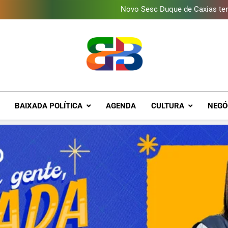
Novo Sesc Duque de Caxias terá
Vendaval atinge Escola Fá
Gomeia Galpão Criativo abr
Programa ambiental arreca
Novo Sesc Duque de Caxias terá
Vendaval atinge Escola Fá
Gomeia Galpão Criativo abr
Brava Baixad
Baixada Fluminense Em Destaque!
BAIXADA POLÍTICA
AGENDA
CULTURA
NEGÓ