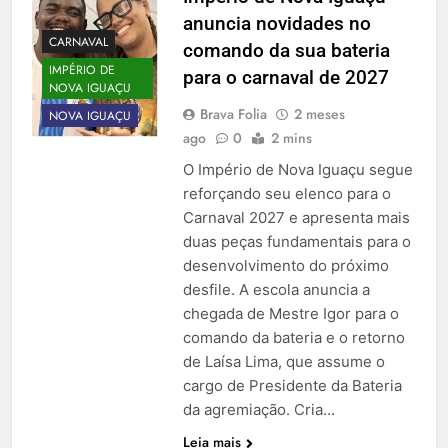
anuncia novidades no
CARNAVAL
comando da sua bateria
IMPÉRIO DE
para o carnaval de 2027
NOVA IGUAÇU
Brava Folia
2 meses
NOVA IGUAÇU
ago
0
2 mins
O Império de Nova Iguaçu segue
reforçando seu elenco para o
Carnaval 2027 e apresenta mais
duas peças fundamentais para o
desenvolvimento do próximo
desfile. A escola anuncia a
chegada de Mestre Igor para o
comando da bateria e o retorno
de Laísa Lima, que assume o
cargo de Presidente da Bateria
da agremiação. Cria…
Leia mais