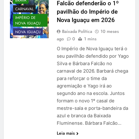
BRAVA
Falcão defenderão o 1º
CARNAVAL
pavilhão do Império de
IMPÉRIO DE
Nova Iguaçu em 2026
NOVA IGUAÇU
Baixada Política
10 meses
NOVA IGUAÇU
ago
0
1 mins
O Império de Nova Iguaçu terá o
seu pavilhão defendido por Yago
Silva e Bárbara Falcão no
carnaval de 2026. Barbará chega
para reforçar o time da
agremiação e Yago irá ao
segundo ano na escola. Juntos
formam o novo 1º casal de
mestre-sala e porta-bandeira da
azul e branca da Baixada
Fluminense. Bárbara Falcão…
Leia mais