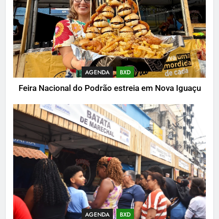
AGENDA
BXD
Feira Nacional do Podrão estreia em Nova Iguaçu
AGENDA
BXD