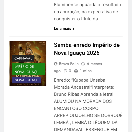
Fluminense aguarda o resultado
da apuração, na expectativa de
conquistar o título da…
Leia mais
Samba-enredo Império de
Nova Iguaçu 2026
CARNAVAL
Brava Folia
6 meses
IMPÉRIO DE
ago
0
1 mins
NOVA IGUAÇU
Enredo: “Kupapa Unsaba –
NOVA IGUAÇU
Morada Ancestral”Intérprete:
Bruno Ribas Aprenda a letra!
ALUMIOU NA MORADA DOS
ENCANTOSO CORPO
ARREPIOUJOELHO SE DOBROUÉ
LEMBÁ , LEMBÁ DILÊQUEM DÁ
DEMANDAVAI LESSENGUE EM