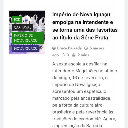
Império de Nova Iguaçu
BXD
empolga na Intendente e
CARNAVAL
se torna uma das favoritas
IMPÉRIO DE
ao título da Série Prata
NOVA IGUAÇU
Brava Baixada
5 meses
NOVA IGUAÇU
ago
0
2 mins
A sexta escola a desfilar na
Intendente Magalhães no último
domingo, 16 de fevereiro, o
Império de Nova Iguaçu
apresentou um espetáculo
marcado pela ancestralidade,
pela força da cultura afro-
brasileira e pela reverência às
tradições do candomblé. Agora,
a agremiação da Baixada