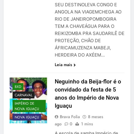
SEU DESTINOLEVA CONGO E
ANGOLA NA VIAGEMCHEGA AO
RIO DE JANEIROPOMBOGIRA
TEM A CHAVEÁGUA PARA O
REIKIZOMBA PRA SAUDARILÊ DE
PROTEÇÃO, CHÃO DE
ÁFRICAMUZENZA MABEJI,
HERDEIRA DO AXÉEM…
Leia mais
Neguinho da Beija-flor é o
BXD
convidado da festa de 5
CARNAVAL
anos do Império de Nova
IMPÉRIO DE
Iguaçu
NOVA IGUAÇU
Brava Folia
8 meses
NOVA IGUAÇU
ago
0
1 mins
A escola de samba Império de