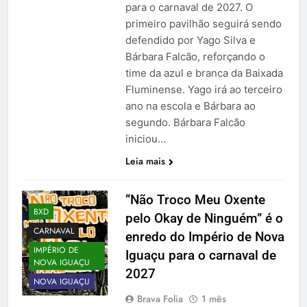
para o carnaval de 2027. O
primeiro pavilhão seguirá sendo
defendido por Yago Silva e
Bárbara Falcão, reforçando o
time da azul e branca da Baixada
Fluminense. Yago irá ao terceiro
ano na escola e Bárbara ao
segundo. Bárbara Falcão
iniciou…
Leia mais
“Não Troco Meu Oxente
BXD
pelo Okay de Ninguém” é o
CARNAVAL
enredo do Império de Nova
IMPÉRIO DE
Iguaçu para o carnaval de
NOVA IGUAÇU
2027
NOVA IGUAÇU
Brava Folia
1 mês