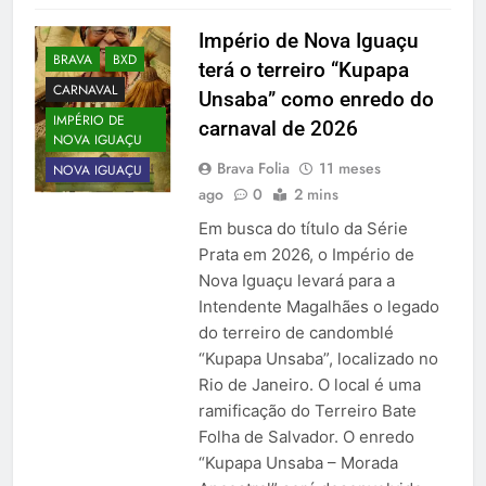
Império de Nova Iguaçu
BRAVA
BXD
terá o terreiro “Kupapa
CARNAVAL
Unsaba” como enredo do
IMPÉRIO DE
carnaval de 2026
NOVA IGUAÇU
Brava Folia
11 meses
NOVA IGUAÇU
ago
0
2 mins
Em busca do título da Série
Prata em 2026, o Império de
Nova Iguaçu levará para a
Intendente Magalhães o legado
do terreiro de candomblé
“Kupapa Unsaba”, localizado no
Rio de Janeiro. O local é uma
ramificação do Terreiro Bate
Folha de Salvador. O enredo
“Kupapa Unsaba – Morada