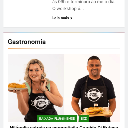
às 09h e terminará ao meio dia.
O workshop é…
Leia mais
Gastronomia
BAIXADA FLUMINENSE
BXD
Nilópolis estreia na competição Comida Di Buteco