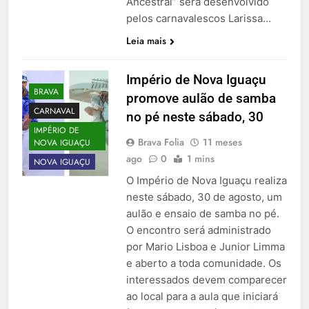
Ancestral” será desenvolvido
pelos carnavalescos Larissa…
Leia mais
Império de Nova Iguaçu
BRAVA
promove aulão de samba
CARNAVAL
no pé neste sábado, 30
IMPÉRIO DE
Brava Folia
11 meses
NOVA IGUAÇU
ago
0
1 mins
NOVA IGUAÇU
O Império de Nova Iguaçu realiza
neste sábado, 30 de agosto, um
aulão e ensaio de samba no pé.
O encontro será administrado
por Mario Lisboa e Junior Limma
e aberto a toda comunidade. Os
interessados devem comparecer
ao local para a aula que iniciará