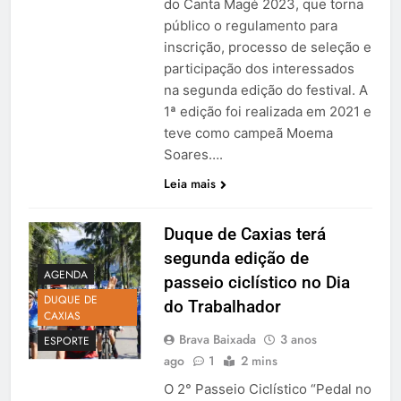
do Canta Magé 2023, que torna
público o regulamento para
inscrição, processo de seleção e
participação dos interessados
na segunda edição do festival. A
1ª edição foi realizada em 2021 e
teve como campeã Moema
Soares….
Leia mais
Duque de Caxias terá
segunda edição de
AGENDA
passeio ciclístico no Dia
DUQUE DE
do Trabalhador
CAXIAS
Brava Baixada
3 anos
ESPORTE
ago
1
2 mins
O 2° Passeio Ciclístico “Pedal no