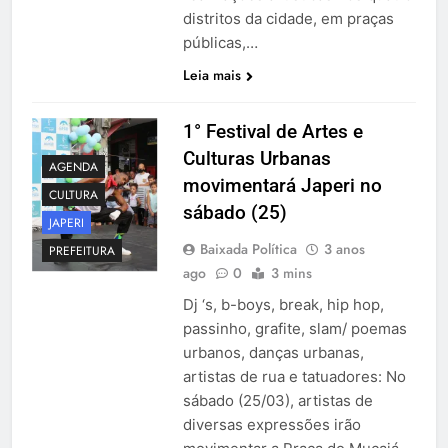
distritos da cidade, em praças
públicas,…
Leia mais
1° Festival de Artes e
Culturas Urbanas
AGENDA
movimentará Japeri no
CULTURA
sábado (25)
JAPERI
Baixada Política
3 anos
PREFEITURA
ago
0
3 mins
Dj ‘s, b-boys, break, hip hop,
passinho, grafite, slam/ poemas
urbanos, danças urbanas,
artistas de rua e tatuadores: No
sábado (25/03), artistas de
diversas expressões irão