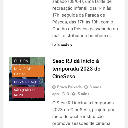
sábado (08/04), uma tarde de
recreação infantil, das 14h às
17h, seguida da Parada de
Páscoa, das 17h às 19h, com o
Coelho da Páscoa passeando no
mall, distribuindo bombom e…
Leia mais
AGENDA
Sesc RJ dá início à
CULTURA
temporada 2023 do
DUQUE DE
CAXIAS
CineSesc
NOVA IGUAÇU
Brava Baixada
3 anos
SÃO JOÃO DE
ago
0
5 mins
MERITI
O Sesc RJ iniciou a temporada
2023 do CineSesc, projeto por
meio do qual a instituição
promove sessões de cinema