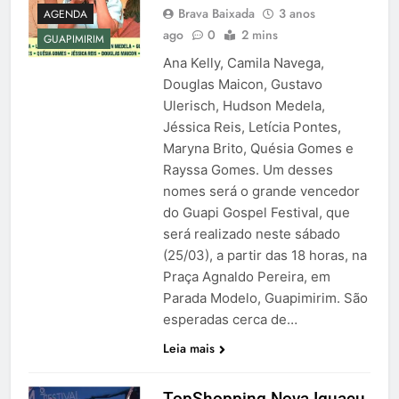
Brava Baixada
3 anos
AGENDA
ago
0
2 mins
GUAPIMIRIM
Ana Kelly, Camila Navega,
Douglas Maicon, Gustavo
Ulerisch, Hudson Medela,
Jéssica Reis, Letícia Pontes,
Maryna Brito, Quésia Gomes e
Rayssa Gomes. Um desses
nomes será o grande vencedor
do Guapi Gospel Festival, que
será realizado neste sábado
(25/03), a partir das 18 horas, na
Praça Agnaldo Pereira, em
Parada Modelo, Guapimirim. São
esperadas cerca de…
Leia mais
TopShopping Nova Iguaçu