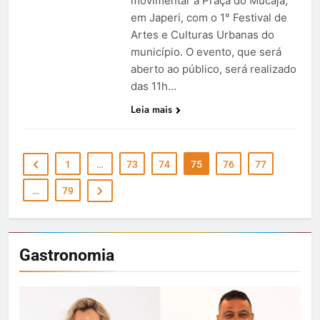
movimentar a Praça do Mucajá,
em Japeri, com o 1° Festival de
Artes e Culturas Urbanas do
município. O evento, que será
aberto ao público, será realizado
das 11h…
Leia mais
1
…
73
74
75
76
77
…
79
Gastronomia