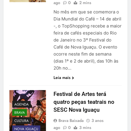
ago
0
2 mins
No mês em que se comemora o
Dia Mundial do Café – 14 de abril
-, o TopShopping recebe a maior
feira de cafés especiais do Rio
de Janeiro no 3º Festival do
Café de Nova Iguaçu. O evento
ocorre neste fim de semana
(dias 1º e 2 de abril), das 10h às
20h no…
Leia mais
Festival de Artes terá
quatro peças teatrais no
AGENDA
SESC Nova Iguaçu
BRAVA
Brava Baixada
3 anos
CULTURA
ago
0
3 mins
NOVA IGUAÇU