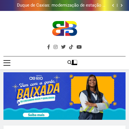
Duque de Caxias: modernização de estação de
tratamento reforça abastecimento de água
Guanabara tem diversas opções de vinhos para
presentear o seu pai. Descubra como escolher o que
Gastro Samba reúne Nosso Sentimento e Gustavo
mais combina com ele
Lins em Nova Iguaçu neste fim de semana
Japeri renova termo de concessão do Campo de
Golfe e fortalece projeto que atende 140 crianças
Duque de Caxias: modernização de estação de
tratamento reforça abastecimento de água
Guanabara tem diversas opções de vinhos para
presentear o seu pai. Descubra como escolher o que
Gastro Samba reúne Nosso Sentimento e Gustavo
mais combina com ele
Lins em Nova Iguaçu neste fim de semana
Brava
Baixada Fluminense Em Destaque!
Baixada