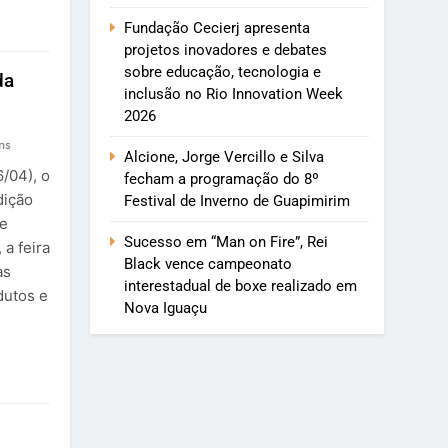
Fundação Cecierj apresenta
projetos inovadores e debates
sobre educação, tecnologia e
da
inclusão no Rio Innovation Week
2026
ns
Alcione, Jorge Vercillo e Silva
6/04), o
fecham a programação do 8º
dição
Festival de Inverno de Guapimirim
de
Sucesso em “Man on Fire”, Rei
 a feira
Black vence campeonato
as
interestadual de boxe realizado em
dutos e
Nova Iguaçu