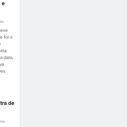
 e
ns
teve
e foi o
o
leta
a data,
va
ões
tra de
ins