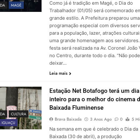
Como já é tradição em Magé, o Dia do
DA
MAGÉ
Trabalhador (01/05) será comemorado e
grande estilo. A Prefeitura preparou uma
programação especial com diversos serv
para a população, lazer, atrações culturai
uma grande homenagem aos servidores.
festa será realizada na Av. Coronel João 
no Centro, durante todo o dia. “Não po
deixar…
Leia mais
Estação Net Botafogo terá um dia
inteiro para o melhor do cinema 
Baixada Fluminense
DA
CULTURA
Brava Baixada
3 Anos Ago
0
5 Mi
 IGUAÇU
Na semana em que é celebrado o Dia da
Baixada (30 de abril), a produção