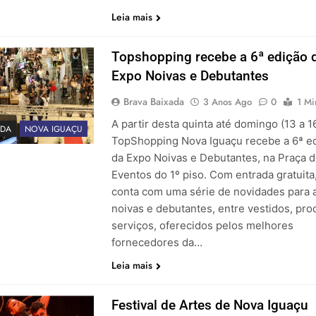
Leia mais
Topshopping recebe a 6ª edição 
Expo Noivas e Debutantes
Brava Baixada
3 Anos Ago
0
1 Mi
A partir desta quinta até domingo (13 a 1
DA
NOVA IGUAÇU
TopShopping Nova Iguaçu recebe a 6ª e
da Expo Noivas e Debutantes, na Praça 
Eventos do 1º piso. Com entrada gratuita,
conta com uma série de novidades para 
noivas e debutantes, entre vestidos, pro
serviços, oferecidos pelos melhores
fornecedores da…
Leia mais
Festival de Artes de Nova Iguaçu