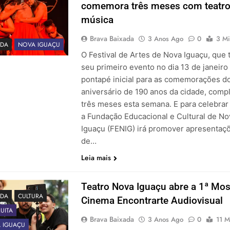
comemora três meses com teatro
música
Brava Baixada
3 Anos Ago
0
3 Mi
DA
NOVA IGUAÇU
O Festival de Artes de Nova Iguaçu, que 
seu primeiro evento no dia 13 de janeiro 
pontapé inicial para as comemorações d
aniversário de 190 anos da cidade, comp
três meses esta semana. E para celebrar 
a Fundação Educacional e Cultural de No
Iguaçu (FENIG) irá promover apresentaç
de…
Leia mais
Teatro Nova Iguaçu abre a 1ª Mos
DA
CULTURA
Cinema Encontrarte Audiovisual
UITA
Brava Baixada
3 Anos Ago
0
11 M
 IGUAÇU