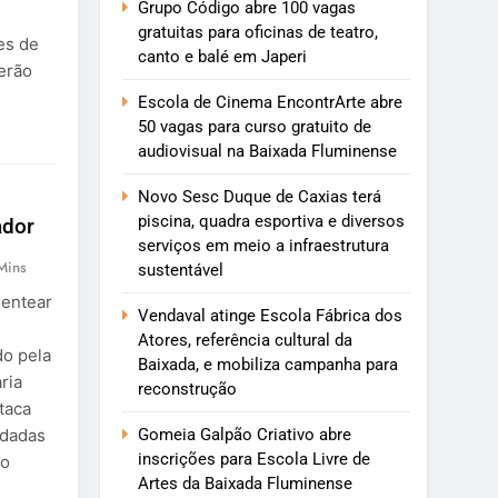
Grupo Código abre 100 vagas
gratuitas para oficinas de teatro,
es de
canto e balé em Japeri
serão
Escola de Cinema EncontrArte abre
50 vagas para curso gratuito de
audiovisual na Baixada Fluminense
Novo Sesc Duque de Caxias terá
piscina, quadra esportiva e diversos
ador
serviços em meio a infraestrutura
Mins
sustentável
sentear
Vendaval atinge Escola Fábrica dos
Atores, referência cultural da
do pela
Baixada, e mobiliza campanha para
ria
reconstrução
staca
Gomeia Galpão Criativo abre
rdadas
inscrições para Escola Livre de
do
Artes da Baixada Fluminense