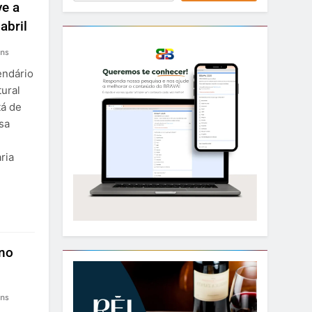
ve a
abril
ns
endário
ural
tá de
sa
ria
 no
ns