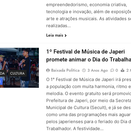
empreendedorismo, economia criativa,
tecnologia e inovação, além de exposiçõ
arte e atrações musicais. As atividades 
realizadas…
Leia mais
1º Festival de Música de Japeri
promete animar o Dia do Trabalh
Baixada Política
3 Anos Ago
0
2 
DA
CULTURA
O 1° Festival de Música de Japeri irá pre
I
a população com muita harmonia, ritmo e
melodia. O evento gratuito será promovi
Prefeitura de Japeri, por meio da Secreta
Municipal de Cultura (Secult), e já se de
como uma das programações mais agua
pelos japerienses para o feriado do Dia 
Trabalhador. A festividade…