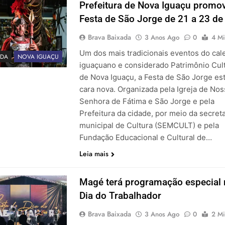
Prefeitura de Nova Iguaçu promo
Festa de São Jorge de 21 a 23 de 
Brava Baixada
3 Anos Ago
0
4 Mi
Um dos mais tradicionais eventos do cal
DA
NOVA IGUAÇU
iguaçuano e considerado Patrimônio Cult
de Nova Iguaçu, a Festa de São Jorge es
cara nova. Organizada pela Igreja de Nos
Senhora de Fátima e São Jorge e pela
Prefeitura da cidade, por meio da secreta
municipal de Cultura (SEMCULT) e pela
Fundação Educacional e Cultural de…
Leia mais
Magé terá programação especial
Dia do Trabalhador
Brava Baixada
3 Anos Ago
0
2 Mi