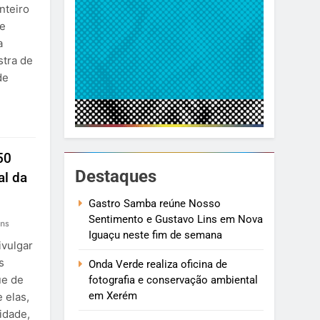
nteiro
de
a
stra de
de
50
Destaques
al da
Gastro Samba reúne Nosso
Sentimento e Gustavo Lins em Nova
ns
Iguaçu neste fim de semana
ivulgar
s
Onda Verde realiza oficina de
ue de
fotografia e conservação ambiental
em Xerém
e elas,
sidade,