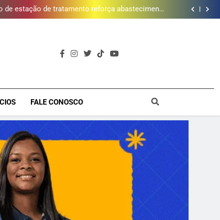
atende 140 crianças
 de estação de tratamento reforça abastecimento
de água
ões de vinhos para presentear o seu pai. Descubra
como escolher o que mais combina com ele
timento e Gustavo Lins em Nova Iguaçu neste fim
de semana
cessão do Campo de Golfe e fortalece projeto que
atende 140 crianças
 de estação de tratamento reforça abastecimento
de água
ões de vinhos para presentear o seu pai. Descubra
como escolher o que mais combina com ele
timento e Gustavo Lins em Nova Iguaçu neste fim
de semana
a
CIOS
FALE CONOSCO