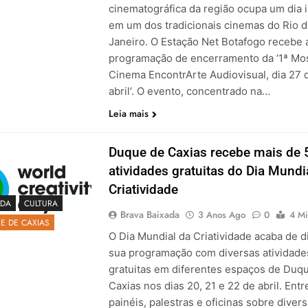
cinematográfica da região ocupa um dia i
em um dos tradicionais cinemas do Rio 
Janeiro. O Estação Net Botafogo recebe 
programação de encerramento da ‘1ª Mo
Cinema EncontrArte Audiovisual, dia 27 
abril’. O evento, concentrado na…
Leia mais
Duque de Caxias recebe mais de 
atividades gratuitas do Dia Mundi
Criatividade
DA
CULTURA
Brava Baixada
3 Anos Ago
0
4 Mi
E DE CAXIAS
O Dia Mundial da Criatividade acaba de d
sua programação com diversas atividade
gratuitas em diferentes espaços de Duq
Caxias nos dias 20, 21 e 22 de abril. Entr
painéis, palestras e oficinas sobre diver