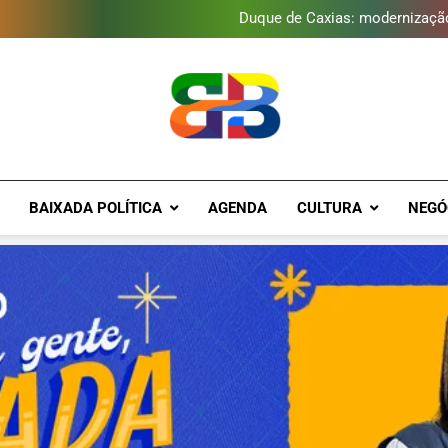
Duque de Caxias: modernização
Guanabara tem diversas opç
Gastro Samba reúne Nosso Sen
Japeri renova termo de con
Duque de Caxias: modernização
Guanabara tem diversas opç
Gastro Samba reúne Nosso Sen
Brava Baixad
Baixada Fluminense Em Destaque!
BAIXADA POLÍTICA
AGENDA
CULTURA
NEGÓ