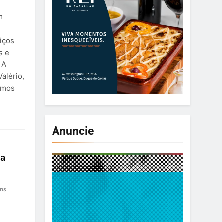
m
iços
s e
 A
Valério,
demos
Anuncie
da
ns