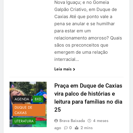
Nova Iguaçu; e no Gomeia
Galpão Criativo, em Duque de
Caxias Até que ponto vale a
pena se anular e se humilhar
para estar em um
relacionamento amoroso? Quais
sãos os preconceitos que
emergem de uma relação
interracial…
Leia mais
Praça em Duque de Caxias
vira palco de histórias e
AGENDA
BXD
leitura para famílias no dia
DUQUE DE
25
CAXIAS
Brava Baixada
4 meses
LITERATURA
ago
0
2 mins