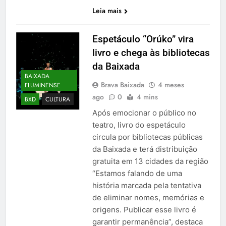
Leia mais
Espetáculo “Orúko” vira
livro e chega às bibliotecas
da Baixada
BAIXADA
Brava Baixada
4 meses
FLUMINENSE
ago
0
4 mins
BXD
CULTURA
Após emocionar o público no
teatro, livro do espetáculo
circula por bibliotecas públicas
da Baixada e terá distribuição
gratuita em 13 cidades da região
“Estamos falando de uma
história marcada pela tentativa
de eliminar nomes, memórias e
origens. Publicar esse livro é
garantir permanência”, destaca