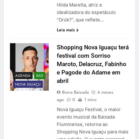
Hilda Maretta, atriz e
idealizadora do espetáculo
“Orúk?”, que reflete…
Leia mais
Shopping Nova Iguaçu terá
festival com Sorriso
Maroto, Delacruz, Fabinho
e Pagode do Adame em
AGENDA
BXD
abril
NOVA IGUAÇU
Brava Baixada
4 meses
ago
0
1 mins
Nova Iguaçu Festival, o maior
evento musical da Baixada
Fluminense, retorna ao
Shopping Nova Iguaçu para mais