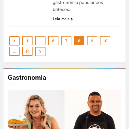
gastronomia popular aos
botecos…
Leia mais
1
…
6
7
8
9
10
…
40
Gastronomia