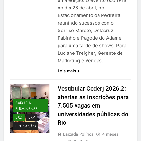
uma edição. O evento ocorrerá
no dia 26 de abril, no
Estacionamento da Pedreira,
reunindo sucessos como
Sorriso Maroto, Delacruz,
Fabinho e Pagode do Adame
para uma tarde de shows. Para
Luciane Treigher, Gerente de
Marketing e Vendas…
Leia mais
Vestibular Cederj 2026.2:
abertas as inscrições para
BAIXADA
7.505 vagas em
FLUMINENSE
universidades públicas do
BXD
BXP
Rio
EDUCAÇÃO
Baixada Política
4 meses