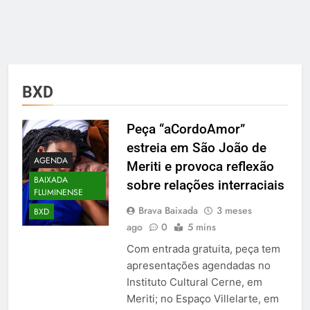
BXD
Peça “aCordoAmor”
estreia em São João de
AGENDA
Meriti e provoca reflexão
BAIXADA
sobre relações interraciais
FLUMINENSE
Brava Baixada
3 meses
BXD
ago
0
5 mins
Com entrada gratuita, peça tem
apresentações agendadas no
Instituto Cultural Cerne, em
Meriti; no Espaço Villelarte, em