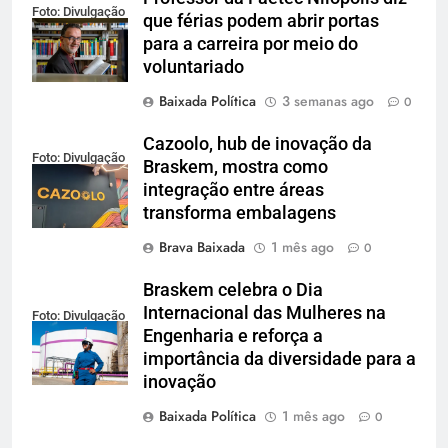
Foto: Divulgação
que férias podem abrir portas
para a carreira por meio do
voluntariado
Baixada Política
3 semanas ago
0
Cazoolo, hub de inovação da
Foto: Divulgação
Braskem, mostra como
integração entre áreas
transforma embalagens
Brava Baixada
1 mês ago
0
Braskem celebra o Dia
Internacional das Mulheres na
Foto: Divulgação
Engenharia e reforça a
importância da diversidade para a
inovação
Baixada Política
1 mês ago
0