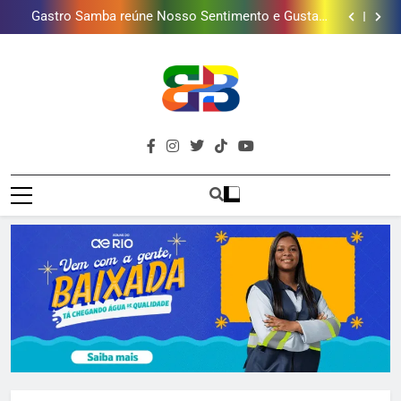
Guanabara tem diversas opções de vinhos para
presentear o seu pai. Descubra como escolher o que
Gastro Samba reúne Nosso Sentimento e Gustavo
mais combina com ele
Lins em Nova Iguaçu neste fim de semana
Shopping Grande Rio sorteia MacBook e oferece
vinho em campanha de Dia dos Pais
Obra garante a preservação de 190 milhões de litros
de água por ano na Baixada Fluminense
Guanabara tem diversas opções de vinhos para
presentear o seu pai. Descubra como escolher o que
Gastro Samba reúne Nosso Sentimento e Gustavo
mais combina com ele
Lins em Nova Iguaçu neste fim de semana
Shopping Grande Rio sorteia MacBook e oferece
vinho em campanha de Dia dos Pais
Obra garante a preservação de 190 milhões de litros
Brava
de água por ano na Baixada Fluminense
Baixada Fluminense Em Destaque!
Baixada