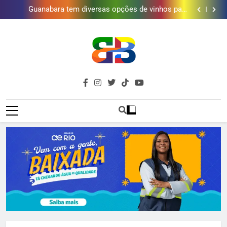
Obra garante a preservação de 190 milhões de litros
de água por ano na Baixada Fluminense
Guanabara tem diversas opções de vinhos para
presentear o seu pai. Descubra como escolher o que
Gastro Samba reúne Nosso Sentimento e Gustavo
mais combina com ele
Lins em Nova Iguaçu neste fim de semana
Shopping Grande Rio sorteia MacBook e oferece
vinho em campanha de Dia dos Pais
Obra garante a preservação de 190 milhões de litros
de água por ano na Baixada Fluminense
Guanabara tem diversas opções de vinhos para
presentear o seu pai. Descubra como escolher o que
Gastro Samba reúne Nosso Sentimento e Gustavo
mais combina com ele
Lins em Nova Iguaçu neste fim de semana
Shopping Grande Rio sorteia MacBook e oferece
Brava
vinho em campanha de Dia dos Pais
Obra garante a preservação de 190 milhões de litros
Baixada Fluminense Em Destaque!
de água por ano na Baixada Fluminense
Baixada