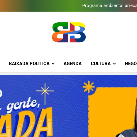
Programa ambiental arreca
Novo Sesc Duque de Caxias terá
Vendaval atinge Escola Fá
Gomeia Galpão Criativo abr
Programa ambiental arreca
Novo Sesc Duque de Caxias terá
Vendaval atinge Escola Fá
Gomeia Galpão Criativo abr
Brava Baixad
Baixada Fluminense Em Destaque!
BAIXADA POLÍTICA
AGENDA
CULTURA
NEGÓ