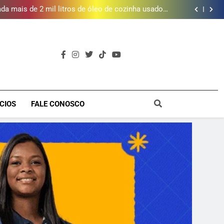
Fluminense
da mais de 2 mil litros de óleo de cozinha usado e
amplia rede de coleta em 18 municípios
 piscina, quadra esportiva e diversos serviços em
meio a infraestrutura sustentável
brica dos Atores, referência cultural da Baixada, e
mobiliza campanha para reconstrução
e inscrições para Escola Livre de Artes da Baixada
Fluminense
da mais de 2 mil litros de óleo de cozinha usado e
amplia rede de coleta em 18 municípios
 piscina, quadra esportiva e diversos serviços em
meio a infraestrutura sustentável
brica dos Atores, referência cultural da Baixada, e
mobiliza campanha para reconstrução
e inscrições para Escola Livre de Artes da Baixada
a
Fluminense
CIOS
FALE CONOSCO