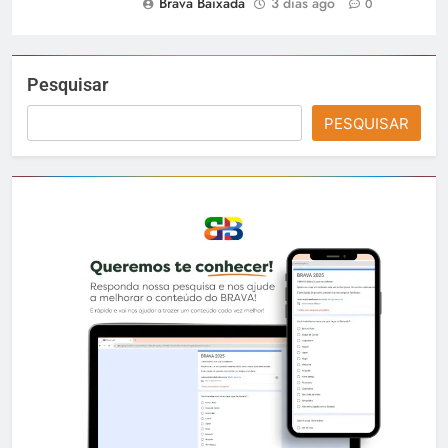
Brava Baixada
3 dias ago
0
Pesquisar
PESQUISAR