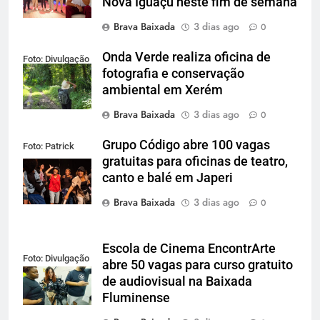
Nova Iguaçu neste fim de semana
Brava Baixada
3 dias ago
0
Onda Verde realiza oficina de
Foto: Divulgação
fotografia e conservação
ambiental em Xerém
Brava Baixada
3 dias ago
0
Grupo Código abre 100 vagas
Foto: Patrick
gratuitas para oficinas de teatro,
Lima
canto e balé em Japeri
Brava Baixada
3 dias ago
0
Escola de Cinema EncontrArte
Foto: Divulgação
abre 50 vagas para curso gratuito
de audiovisual na Baixada
Fluminense