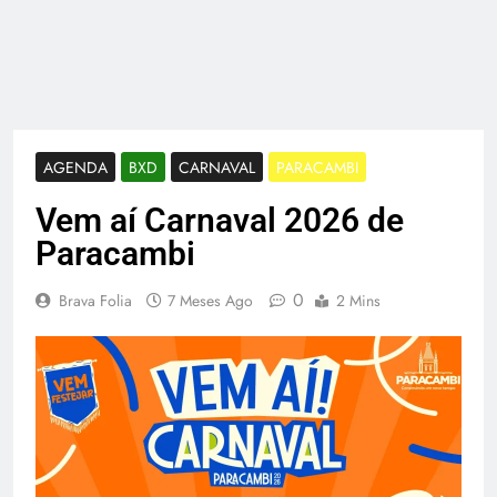
AGENDA
BXD
CARNAVAL
PARACAMBI
Vem aí Carnaval 2026 de
Paracambi
0
Brava Folia
7 Meses Ago
2 Mins