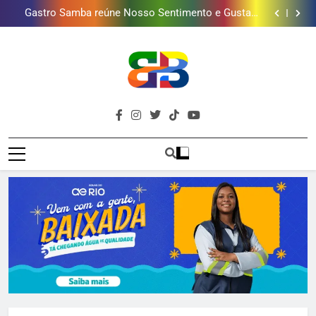
Gastro Samba reúne Nosso Sentimento e Gustavo
mais combina com ele
Lins em Nova Iguaçu neste fim de semana
Shopping Grande Rio sorteia MacBook e oferece
vinho em campanha de Dia dos Pais
Obra garante a preservação de 190 milhões de litros
de água por ano na Baixada Fluminense
Guanabara tem diversas opções de vinhos para
presentear o seu pai. Descubra como escolher o que
Gastro Samba reúne Nosso Sentimento e Gustavo
mais combina com ele
Lins em Nova Iguaçu neste fim de semana
Shopping Grande Rio sorteia MacBook e oferece
vinho em campanha de Dia dos Pais
Obra garante a preservação de 190 milhões de litros
de água por ano na Baixada Fluminense
Brava
Baixada Fluminense Em Destaque!
Baixada