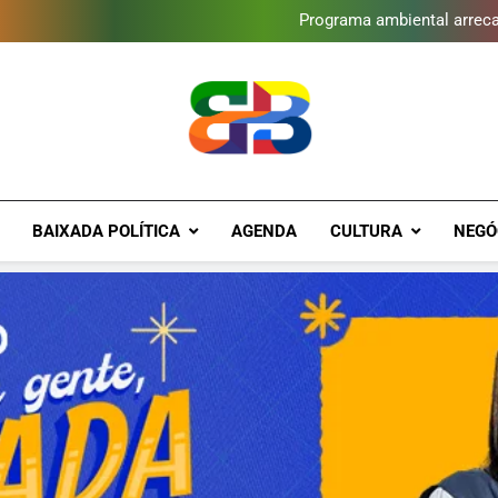
Gomeia Galpão Criativo abr
Programa ambiental arreca
Novo Sesc Duque de Caxias terá
Vendaval atinge Escola Fá
Gomeia Galpão Criativo abr
Programa ambiental arreca
Novo Sesc Duque de Caxias terá
Vendaval atinge Escola Fá
Gomeia Galpão Criativo abr
Brava Baixad
Baixada Fluminense Em Destaque!
BAIXADA POLÍTICA
AGENDA
CULTURA
NEGÓ