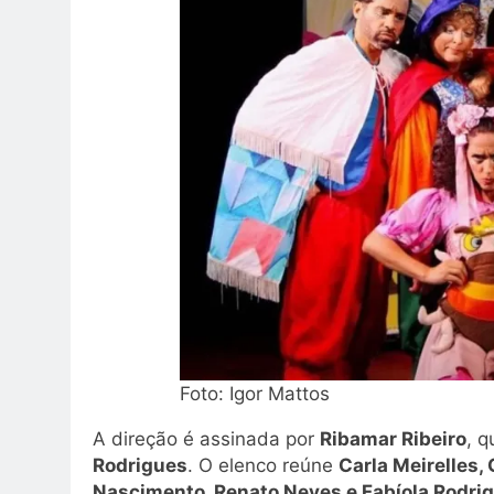
Foto: Igor Mattos
A direção é assinada por
Ribamar Ribeiro
, 
Rodrigues
. O elenco reúne
Carla Meirelles, 
Nascimento, Renato Neves e Fabíola Rodri