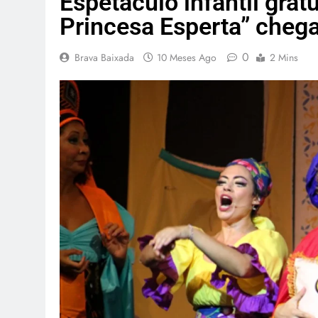
Espetáculo infantil grat
Princesa Esperta” cheg
0
Brava Baixada
10 Meses Ago
2 Mins