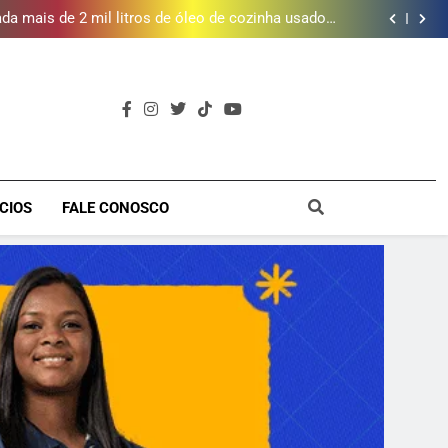
e inscrições para Escola Livre de Artes da Baixada
Fluminense
da mais de 2 mil litros de óleo de cozinha usado e
amplia rede de coleta em 18 municípios
 piscina, quadra esportiva e diversos serviços em
meio a infraestrutura sustentável
brica dos Atores, referência cultural da Baixada, e
mobiliza campanha para reconstrução
e inscrições para Escola Livre de Artes da Baixada
Fluminense
da mais de 2 mil litros de óleo de cozinha usado e
amplia rede de coleta em 18 municípios
 piscina, quadra esportiva e diversos serviços em
meio a infraestrutura sustentável
brica dos Atores, referência cultural da Baixada, e
mobiliza campanha para reconstrução
e inscrições para Escola Livre de Artes da Baixada
a
Fluminense
CIOS
FALE CONOSCO