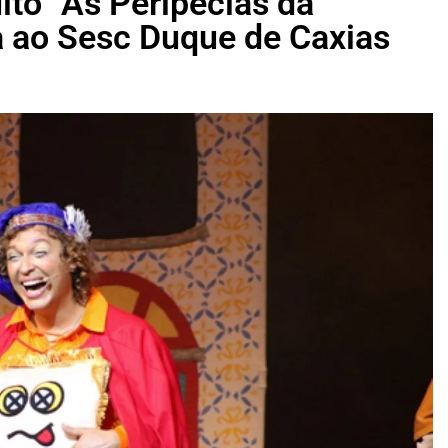
uito “As Peripécias da
a ao Sesc Duque de Caxias