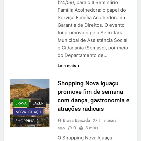
(24/09), para o II Seminário
Família Acolhedora: o papel do
Serviço Família Acolhedora na
Garantia de Direitos. O evento
foi promovido pela Secretaria
Municipal de Assistência Social
e Cidadania (Semasc), por meio
do Departamento de…
Leia mais
Shopping Nova Iguaçu
promove fim de semana
com dança, gastronomia e
BRAVA
LAZER
atrações radicais
NOVA IGUAÇU
Brava Baixada
11 meses
SHOPPING
ago
0
3 mins
O Shopping Nova Iguaçu