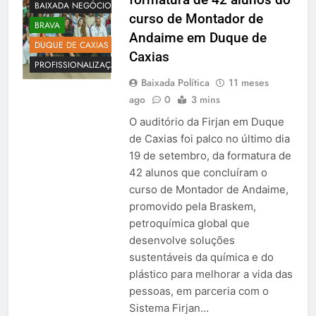
BAIXADA NEGÓCIOS
curso de Montador de
BRAVA
Andaime em Duque de
DUQUE DE CAXIAS
Caxias
PROFISSIONALIZAÇÃO
Baixada Política
11 meses
ago
0
3 mins
O auditório da Firjan em Duque
de Caxias foi palco no último dia
19 de setembro, da formatura de
42 alunos que concluíram o
curso de Montador de Andaime,
promovido pela Braskem,
petroquímica global que
desenvolve soluções
sustentáveis da química e do
plástico para melhorar a vida das
pessoas, em parceria com o
Sistema Firjan…