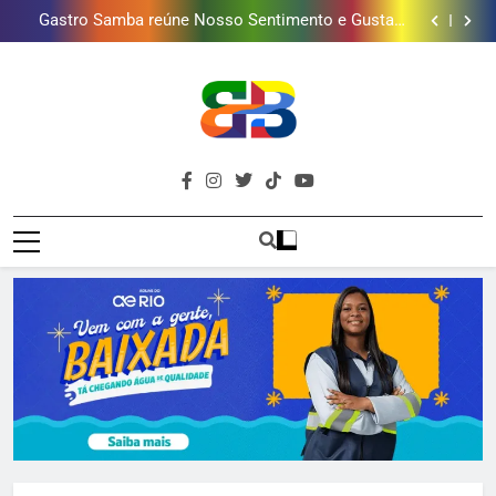
Gastro Samba reúne Nosso Sentimento e Gustavo
mais combina com ele
Lins em Nova Iguaçu neste fim de semana
Shopping Grande Rio sorteia MacBook e oferece
vinho em campanha de Dia dos Pais
Obra garante a preservação de 190 milhões de litros
de água por ano na Baixada Fluminense
Guanabara tem diversas opções de vinhos para
presentear o seu pai. Descubra como escolher o que
Gastro Samba reúne Nosso Sentimento e Gustavo
mais combina com ele
Lins em Nova Iguaçu neste fim de semana
Shopping Grande Rio sorteia MacBook e oferece
vinho em campanha de Dia dos Pais
Obra garante a preservação de 190 milhões de litros
de água por ano na Baixada Fluminense
Brava
Baixada Fluminense Em Destaque!
Baixada