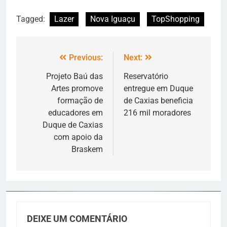
Tagged:
Lazer
Nova Iguaçu
TopShopping
Previous:
Next:
Projeto Baú das
Reservatório
Artes promove
entregue em Duque
formação de
de Caxias beneficia
educadores em
216 mil moradores
Duque de Caxias
com apoio da
Braskem
DEIXE UM COMENTÁRIO