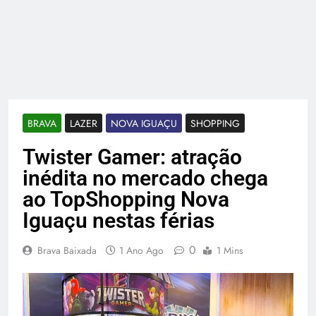
BRAVA
LAZER
NOVA IGUAÇU
SHOPPING
Twister Gamer: atração
inédita no mercado chega
ao TopShopping Nova
Iguaçu nestas férias
0
Brava Baixada
1 Ano Ago
1 Mins