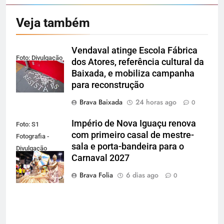
Veja também
Vendaval atinge Escola Fábrica
Foto: Divulgação
dos Atores, referência cultural da
Baixada, e mobiliza campanha
para reconstrução
Brava Baixada
24 horas ago
0
Império de Nova Iguaçu renova
Foto: S1
com primeiro casal de mestre-
Fotografia -
sala e porta-bandeira para o
Divulgação
Carnaval 2027
Gardel
Assessoria
Brava Folia
6 dias ago
0