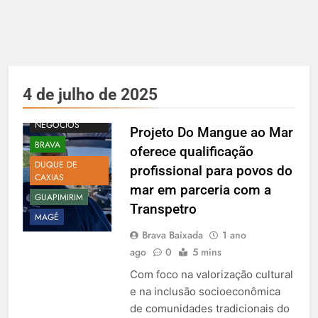
4 de julho de 2025
BAIXADA
NEGÓCIOS
Projeto Do Mangue ao Mar
BRAVA
oferece qualificação
DUQUE DE
profissional para povos do
CAXIAS
mar em parceria com a
GUAPIMIRIM
Transpetro
MAGÉ
Brava Baixada
1 ano
ago
0
5 mins
Com foco na valorização cultural
e na inclusão socioeconômica
de comunidades tradicionais do