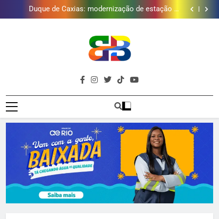
Japeri renova termo de concessão do Campo de
Golfe e fortalece projeto que atende 140 crianças
Duque de Caxias: modernização de estação de
tratamento reforça abastecimento de água
Guanabara tem diversas opções de vinhos para
presentear o seu pai. Descubra como escolher o que
Gastro Samba reúne Nosso Sentimento e Gustavo
mais combina com ele
Lins em Nova Iguaçu neste fim de semana
Japeri renova termo de concessão do Campo de
Golfe e fortalece projeto que atende 140 crianças
Duque de Caxias: modernização de estação de
tratamento reforça abastecimento de água
Guanabara tem diversas opções de vinhos para
presentear o seu pai. Descubra como escolher o que
Gastro Samba reúne Nosso Sentimento e Gustavo
Brava
mais combina com ele
Lins em Nova Iguaçu neste fim de semana
Baixada Fluminense Em Destaque!
Baixada