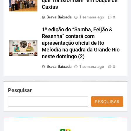
que Transformam” em Duque de
Caxias
Brava Baixada
1 semana ago
0
1ª edição do “Samba, Feijão &
Resenha” contará com
apresentação oficial de Ito
Melodia na quadra da Grande Rio
neste domingo (2)
Brava Baixada
1 semana ago
0
Pesquisar
PESQUISAR