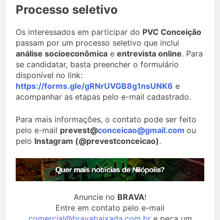
Processo seletivo
Os interessados em participar do
PVC Conceição
passam por um processo seletivo que inclui
análise socioeconômica
e
entrevista online
. Para
se candidatar, basta preencher o formulário
disponível no link:
https://forms.gle/gRNrUVGB8g1nsUNK6
e
acompanhar as etapas pelo e-mail cadastrado.
Para mais informações, o contato pode ser feito
pelo e-mail
prevest@
conceicao@gmail.com
ou
pelo
Instagram (@prevestconceicao)
.
Anuncie no
BRAVA
!
Entre em contato pelo e-mail
comercial@bravabaixada.com.br
e peça um