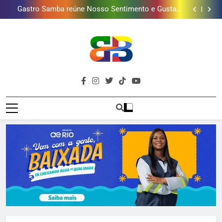
Gastro Samba reúne Nosso Sentimento e Gustavo
mais combina com ele
Lins em Nova Iguaçu neste fim de semana
Shopping Grande Rio sorteia MacBook e oferece
vinho em campanha de Dia dos Pais
Obra garante a preservação de 190 milhões de litros
de água por ano na Baixada Fluminense
Guanabara tem diversas opções de vinhos para
presentear o seu pai. Descubra como escolher o que
Gastro Samba reúne Nosso Sentimento e Gustavo
mais combina com ele
Lins em Nova Iguaçu neste fim de semana
Shopping Grande Rio sorteia MacBook e oferece
vinho em campanha de Dia dos Pais
Obra garante a preservação de 190 milhões de litros
de água por ano na Baixada Fluminense
Brava
Baixada Fluminense Em Destaque!
Baixada