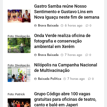
Gastro Samba reúne Nosso
Sentimento e Gustavo Lins em
Nova Iguaçu neste fim de semana
Brava Baixada
6 horas ago
0
Onda Verde realiza oficina de
Foto: Divulgação
fotografia e conservação
ambiental em Xerém
Brava Baixada
7 horas ago
0
Nilópolis na Campanha Nacional
Foto: Divulgação
de Multivacinação
Baixada Política
7 horas ago
0
Grupo Código abre 100 vagas
Foto: Patrick
gratuitas para oficinas de teatro,
Lima
canto e balé em Japeri