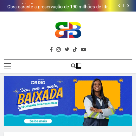
Shopping Grande Rio sorteia MacBook e oferece
vinho em campanha de Dia dos Pais
Obra garante a preservação de 190 milhões de litros
de água por ano na Baixada Fluminense
Deputado Reimont quer reduzir idade mínima para
mulheres receberem o BPC
Gastro Samba reúne Nosso Sentimento e Gustavo
Lins em Nova Iguaçu neste fim de semana
Shopping Grande Rio sorteia MacBook e oferece
vinho em campanha de Dia dos Pais
Obra garante a preservação de 190 milhões de litros
de água por ano na Baixada Fluminense
Deputado Reimont quer reduzir idade mínima para
mulheres receberem o BPC
Brava
Baixada Fluminense Em Destaque!
Baixada