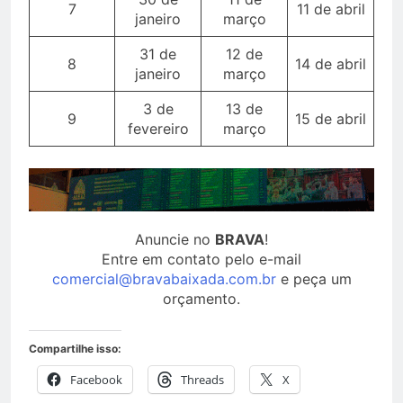
7
11 de abril
janeiro
março
31 de
12 de
8
14 de abril
janeiro
março
3 de
13 de
9
15 de abril
fevereiro
março
Anuncie no
BRAVA
!
Entre em contato pelo e-mail
comercial@bravabaixada.com.br
e peça um
orçamento.
Compartilhe isso:
Facebook
Threads
X