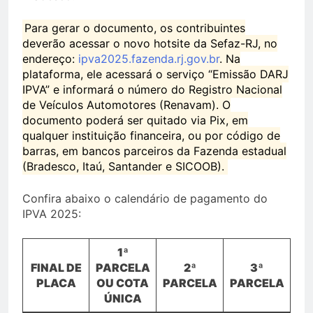
Para gerar o documento, os contribuintes
deverão acessar o novo hotsite da Sefaz-RJ, no
endereço:
ipva2025.fazenda.rj.gov.br
. Na
plataforma, ele acessará o serviço “Emissão DARJ
IPVA” e informará o número do Registro Nacional
de Veículos Automotores (Renavam). O
documento poderá ser quitado via Pix, em
qualquer instituição financeira, ou por código de
barras, em bancos parceiros da Fazenda estadual
(Bradesco, Itaú, Santander e SICOOB).
Confira abaixo o calendário de pagamento do
IPVA 2025:
1ª
FINAL DE
PARCELA
2ª
3ª
PLACA
OU COTA
PARCELA
PARCELA
ÚNICA