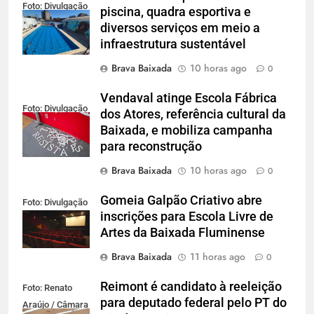
Foto: Divulgação
piscina, quadra esportiva e
diversos serviços em meio a
infraestrutura sustentável
Brava Baixada
10 horas ago
0
Vendaval atinge Escola Fábrica
Foto: Divulgação
dos Atores, referência cultural da
Baixada, e mobiliza campanha
para reconstrução
Brava Baixada
10 horas ago
0
Gomeia Galpão Criativo abre
Foto: Divulgação
inscrições para Escola Livre de
Artes da Baixada Fluminense
Brava Baixada
11 horas ago
0
Reimont é candidato à reeleição
Foto: Renato
para deputado federal pelo PT do
Araújo / Câmara