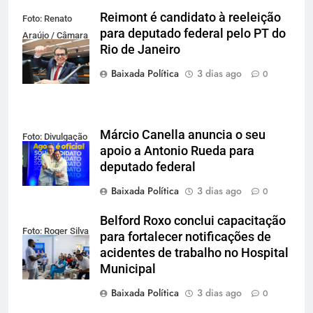
Reimont é candidato à reeleição
Foto: Renato
para deputado federal pelo PT do
Araújo / Câmara
Rio de Janeiro
dos Deputados
Baixada Política
3 dias ago
0
Márcio Canella anuncia o seu
Foto: Divulgação
apoio a Antonio Rueda para
deputado federal
Baixada Política
3 dias ago
0
Belford Roxo conclui capacitação
Foto: Roger Silva
para fortalecer notificações de
acidentes de trabalho no Hospital
Municipal
Baixada Política
3 dias ago
0