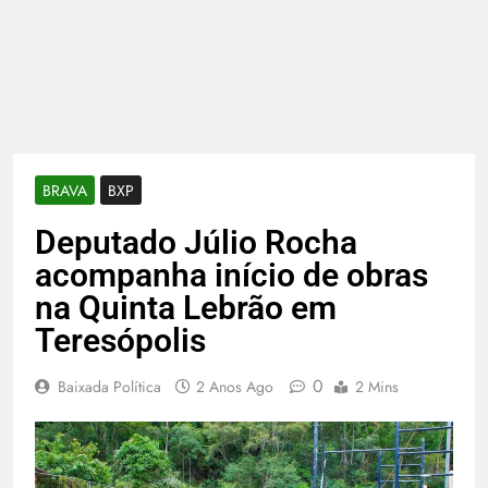
BRAVA
BXP
Deputado Júlio Rocha
acompanha início de obras
na Quinta Lebrão em
Teresópolis
0
Baixada Política
2 Anos Ago
2 Mins