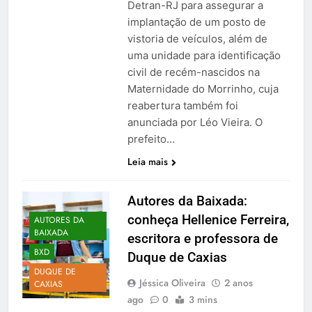
Detran-RJ para assegurar a
implantação de um posto de
vistoria de veículos, além de
uma unidade para identificação
civil de recém-nascidos na
Maternidade do Morrinho, cuja
reabertura também foi
anunciada por Léo Vieira. O
prefeito…
Leia mais
Autores da Baixada:
conheça Hellenice Ferreira,
AUTORES DA
BAIXADA
escritora e professora de
BXD
Duque de Caxias
DUQUE DE
Jéssica Oliveira
2 anos
CAXIAS
ago
0
3 mins