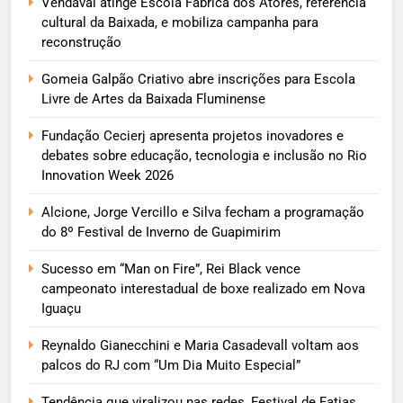
Vendaval atinge Escola Fábrica dos Atores, referência
cultural da Baixada, e mobiliza campanha para
reconstrução
Gomeia Galpão Criativo abre inscrições para Escola
Livre de Artes da Baixada Fluminense
Fundação Cecierj apresenta projetos inovadores e
debates sobre educação, tecnologia e inclusão no Rio
Innovation Week 2026
Alcione, Jorge Vercillo e Silva fecham a programação
do 8º Festival de Inverno de Guapimirim
Sucesso em “Man on Fire”, Rei Black vence
campeonato interestadual de boxe realizado em Nova
Iguaçu
Reynaldo Gianecchini e Maria Casadevall voltam aos
palcos do RJ com “Um Dia Muito Especial”
Tendência que viralizou nas redes, Festival de Fatias