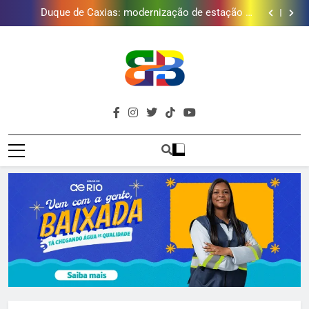
Japeri renova termo de concessão do Campo de
Golfe e fortalece projeto que atende 140 crianças
Duque de Caxias: modernização de estação de
tratamento reforça abastecimento de água
Guanabara tem diversas opções de vinhos para
presentear o seu pai. Descubra como escolher o que
Gastro Samba reúne Nosso Sentimento e Gustavo
mais combina com ele
Lins em Nova Iguaçu neste fim de semana
Japeri renova termo de concessão do Campo de
Golfe e fortalece projeto que atende 140 crianças
Duque de Caxias: modernização de estação de
tratamento reforça abastecimento de água
Guanabara tem diversas opções de vinhos para
presentear o seu pai. Descubra como escolher o que
Gastro Samba reúne Nosso Sentimento e Gustavo
Brava
mais combina com ele
Lins em Nova Iguaçu neste fim de semana
Baixada Fluminense Em Destaque!
Baixada