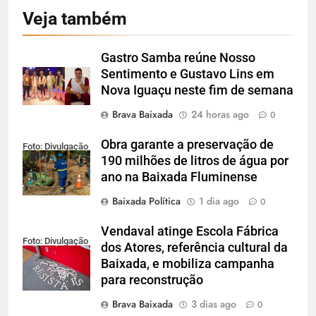
Veja também
Gastro Samba reúne Nosso
Sentimento e Gustavo Lins em
Nova Iguaçu neste fim de semana
Brava Baixada
24 horas ago
0
Obra garante a preservação de
Foto: Divulgação
190 milhões de litros de água por
ano na Baixada Fluminense
Baixada Política
1 dia ago
0
Vendaval atinge Escola Fábrica
Foto: Divulgação
dos Atores, referência cultural da
Baixada, e mobiliza campanha
para reconstrução
Brava Baixada
3 dias ago
0