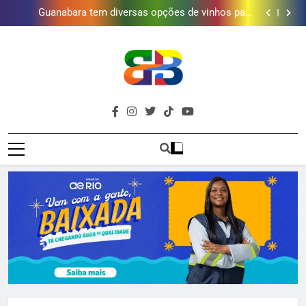
Obra garante a preservação de 190 milhões de litros
de água por ano na Baixada Fluminense
Guanabara tem diversas opções de vinhos para
presentear o seu pai. Descubra como escolher o que
Gastro Samba reúne Nosso Sentimento e Gustavo
mais combina com ele
Lins em Nova Iguaçu neste fim de semana
Shopping Grande Rio sorteia MacBook e oferece
vinho em campanha de Dia dos Pais
Obra garante a preservação de 190 milhões de litros
de água por ano na Baixada Fluminense
Guanabara tem diversas opções de vinhos para
presentear o seu pai. Descubra como escolher o que
Gastro Samba reúne Nosso Sentimento e Gustavo
mais combina com ele
Lins em Nova Iguaçu neste fim de semana
Shopping Grande Rio sorteia MacBook e oferece
Brava
vinho em campanha de Dia dos Pais
Obra garante a preservação de 190 milhões de litros
Baixada Fluminense Em Destaque!
de água por ano na Baixada Fluminense
Baixada