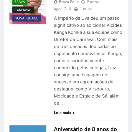
Brava Folia
2 anos
BRAVA
ago
0
1 mins
CARNAVAL
A Império da Uva deu um passo
NOVA IGUAÇU
significativo ao adicionar Alcides
Kenga Komká à sua equipe como
Diretor de Carnaval. Com mais
de três décadas dedicadas ao
espetáculo carnavalesco, Kenga,
como é carinhosamente
conhecido pelos colegas, traz
consigo uma bagagem de
sucesso em agremiações de
destaque, como Viradouro,
Mocidade e Estácio de Sá, além
de…
Leia mais
Aniversário de 8 anos do