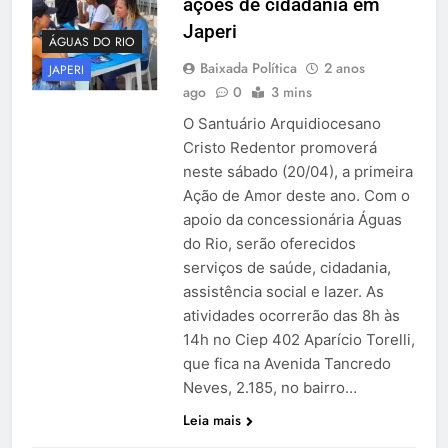
ações de cidadania em
Japeri
ÁGUAS DO RIO
Baixada Política
2 anos
JAPERI
ago
0
3 mins
O Santuário Arquidiocesano
Cristo Redentor promoverá
neste sábado (20/04), a primeira
Ação de Amor deste ano. Com o
apoio da concessionária Águas
do Rio, serão oferecidos
serviços de saúde, cidadania,
assistência social e lazer. As
atividades ocorrerão das 8h às
14h no Ciep 402 Aparício Torelli,
que fica na Avenida Tancredo
Neves, 2.185, no bairro…
Leia mais