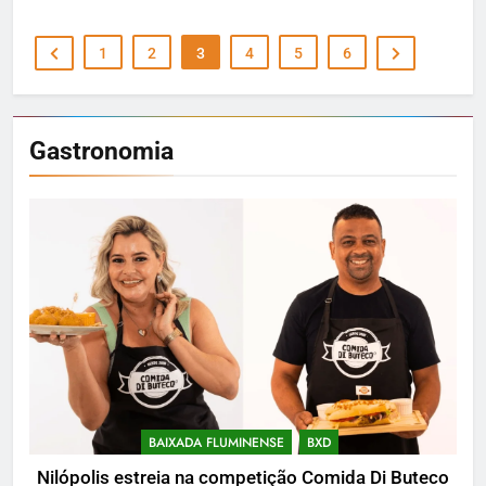
1
2
3
4
5
6
Gastronomia
BAIXADA FLUMINENSE
BXD
Nilópolis estreia na competição Comida Di Buteco