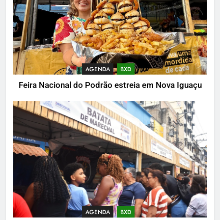
AGENDA
BXD
Feira Nacional do Podrão estreia em Nova Iguaçu
AGENDA
BXD