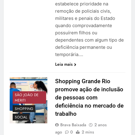
estabelece prioridade na
remoção de policiais civis,
militares e penais do Estado
quando comprovadamente
possuírem filhos ou
dependentes com algum tipo de
deficiência permanente ou
temporária….
Leia mais
Shopping Grande Rio
promove ação de inclusão
SÃO JOÃO DE
de pessoas com
MERITI
deficiência no mercado de
SHOPPING
trabalho
SOCIAL
Brava Baixada
2 anos
ago
0
2 mins