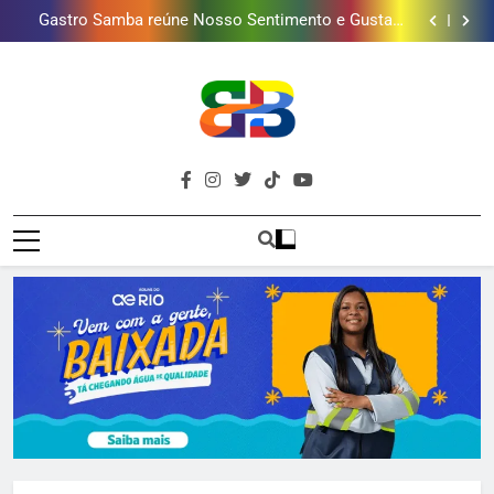
presentear o seu pai. Descubra como escolher o que
Gastro Samba reúne Nosso Sentimento e Gustavo
mais combina com ele
Lins em Nova Iguaçu neste fim de semana
Shopping Grande Rio sorteia MacBook e oferece
vinho em campanha de Dia dos Pais
Obra garante a preservação de 190 milhões de litros
de água por ano na Baixada Fluminense
Guanabara tem diversas opções de vinhos para
presentear o seu pai. Descubra como escolher o que
Gastro Samba reúne Nosso Sentimento e Gustavo
mais combina com ele
Lins em Nova Iguaçu neste fim de semana
Shopping Grande Rio sorteia MacBook e oferece
vinho em campanha de Dia dos Pais
Obra garante a preservação de 190 milhões de litros
Brava
de água por ano na Baixada Fluminense
Baixada Fluminense Em Destaque!
Baixada