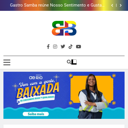
presentear o seu pai. Descubra como escolher o que
Gastro Samba reúne Nosso Sentimento e Gustavo
mais combina com ele
Lins em Nova Iguaçu neste fim de semana
Shopping Grande Rio sorteia MacBook e oferece
vinho em campanha de Dia dos Pais
Obra garante a preservação de 190 milhões de litros
de água por ano na Baixada Fluminense
Guanabara tem diversas opções de vinhos para
presentear o seu pai. Descubra como escolher o que
Gastro Samba reúne Nosso Sentimento e Gustavo
mais combina com ele
Lins em Nova Iguaçu neste fim de semana
Shopping Grande Rio sorteia MacBook e oferece
vinho em campanha de Dia dos Pais
Obra garante a preservação de 190 milhões de litros
de água por ano na Baixada Fluminense
Brava
Baixada Fluminense Em Destaque!
Baixada