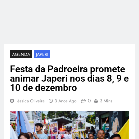
AGENDA
JAPERI
Festa da Padroeira promete
animar Japeri nos dias 8, 9 e
10 de dezembro
0
Jéssica Oliveira
3 Anos Ago
3 Mins