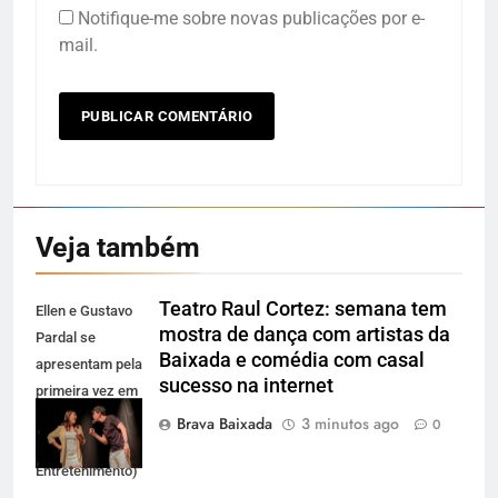
Notifique-me sobre novas publicações por e-
mail.
Veja também
Teatro Raul Cortez: semana tem
Ellen e Gustavo
mostra de dança com artistas da
Pardal se
Baixada e comédia com casal
apresentam pela
sucesso na internet
primeira vez em
Duque de Caxias
Brava Baixada
3 minutos ago
0
(Foto: Atitude
Entretenimento)