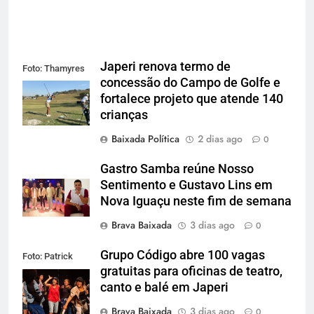
Japeri renova termo de
Foto: Thamyres
concessão do Campo de Golfe e
Cardoso
fortalece projeto que atende 140
crianças
Baixada Política
2 dias ago
0
Gastro Samba reúne Nosso
Sentimento e Gustavo Lins em
Nova Iguaçu neste fim de semana
Brava Baixada
3 dias ago
0
Grupo Código abre 100 vagas
Foto: Patrick
gratuitas para oficinas de teatro,
Lima
canto e balé em Japeri
Brava Baixada
3 dias ago
0