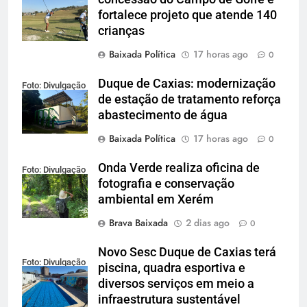
Cardoso
fortalece projeto que atende 140
crianças
Baixada Política
17 horas ago
0
Duque de Caxias: modernização
Foto: Divulgação
de estação de tratamento reforça
abastecimento de água
Baixada Política
17 horas ago
0
Onda Verde realiza oficina de
Foto: Divulgação
fotografia e conservação
ambiental em Xerém
Brava Baixada
2 dias ago
0
Novo Sesc Duque de Caxias terá
Foto: Divulgação
piscina, quadra esportiva e
diversos serviços em meio a
infraestrutura sustentável