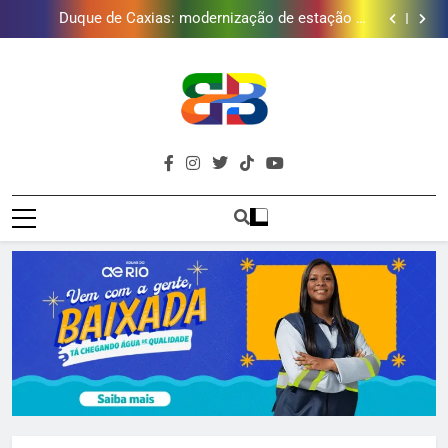
Duque de Caxias: modernização de estação de
tratamento reforça abastecimento de água
Guanabara tem diversas opções de vinhos para
presentear o seu pai. Descubra como escolher o que
Gastro Samba reúne Nosso Sentimento e Gustavo
mais combina com ele
Lins em Nova Iguaçu neste fim de semana
Japeri renova termo de concessão do Campo de
Golfe e fortalece projeto que atende 140 crianças
Duque de Caxias: modernização de estação de
tratamento reforça abastecimento de água
Guanabara tem diversas opções de vinhos para
presentear o seu pai. Descubra como escolher o que
Gastro Samba reúne Nosso Sentimento e Gustavo
mais combina com ele
Lins em Nova Iguaçu neste fim de semana
Brava
Baixada Fluminense Em Destaque!
Baixada