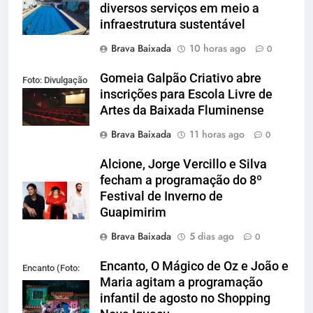
diversos serviços em meio a
infraestrutura sustentável
Brava Baixada
10 horas ago
0
Gomeia Galpão Criativo abre
Foto: Divulgação
inscrições para Escola Livre de
Artes da Baixada Fluminense
Brava Baixada
11 horas ago
0
Alcione, Jorge Vercillo e Silva
fecham a programação do 8º
Festival de Inverno de
Guapimirim
Brava Baixada
5 dias ago
0
Encanto, O Mágico de Oz e João e
Encanto (Foto:
Maria agitam a programação
Divulgação)
infantil de agosto no Shopping