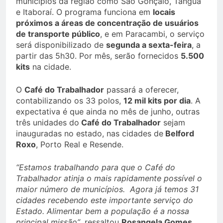
municípios da região como São Gonçalo, Tanguá
e Itaboraí. O programa funciona em
locais
próximos a áreas de concentração de usuários
de transporte público
, e em Paracambi, o serviço
será disponibilizado de
segunda a sexta-feira
, a
partir das 5h30. Por mês, serão fornecidos
5.500
kits
na cidade.
O
Café do Trabalhador
passará a oferecer,
contabilizando os 33 polos,
12 mil kits por dia
. A
expectativa é que ainda no mês de junho, outras
três unidades do
Café do Trabalhador
sejam
inauguradas no estado, nas cidades de
Belford
Roxo
, Porto Real e Resende.
“Estamos trabalhando para que o Café do
Trabalhador atinja o mais rapidamente possível o
maior número de municípios. Agora já temos 31
cidades recebendo este importante serviço do
Estado. Alimentar bem a população é a nossa
principal missão”
, ressaltou
Rosangela Gomes
,