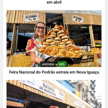
em abril
AGENDA
BXD
Feira Nacional do Podrão estreia em Nova Iguaçu