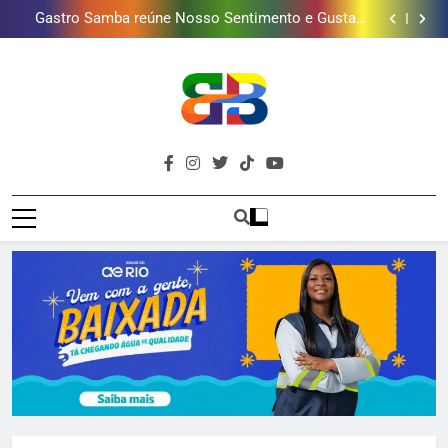
Guanabara tem diversas opções de vinhos para
presentear o seu pai. Descubra como escolher o que
Gastro Samba reúne Nosso Sentimento e Gustavo
mais combina com ele
Lins em Nova Iguaçu neste fim de semana
Shopping Grande Rio sorteia MacBook e oferece
vinho em campanha de Dia dos Pais
Obra garante a preservação de 190 milhões de litros
de água por ano na Baixada Fluminense
Guanabara tem diversas opções de vinhos para
presentear o seu pai. Descubra como escolher o que
Gastro Samba reúne Nosso Sentimento e Gustavo
mais combina com ele
Lins em Nova Iguaçu neste fim de semana
Shopping Grande Rio sorteia MacBook e oferece
vinho em campanha de Dia dos Pais
Obra garante a preservação de 190 milhões de litros
Brava
de água por ano na Baixada Fluminense
Baixada Fluminense Em Destaque!
Baixada