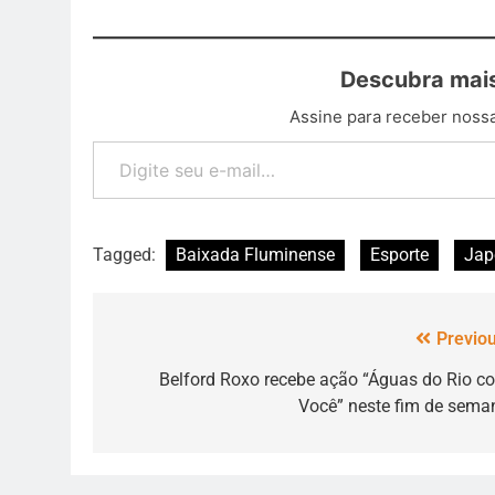
Descubra mais
Assine para receber nossa
Tagged:
Baixada Fluminense
Esporte
Jap
Previou
Belford Roxo recebe ação “Águas do Rio c
Você” neste fim de sema