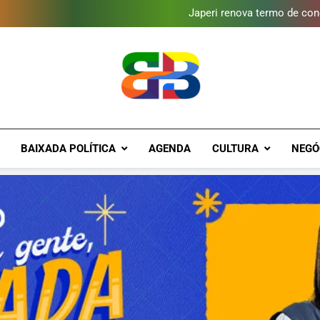
Gastro Samba reúne Nosso Sen
Japeri renova termo de con
Duque de Caxias: modernização
Guanabara tem diversas opç
Gastro Samba reúne Nosso Sen
Japeri renova termo de con
Duque de Caxias: modernização
Guanabara tem diversas opç
Gastro Samba reúne Nosso Sen
Brava Baixad
Baixada Fluminense Em Destaque!
BAIXADA POLÍTICA
AGENDA
CULTURA
NEGÓ