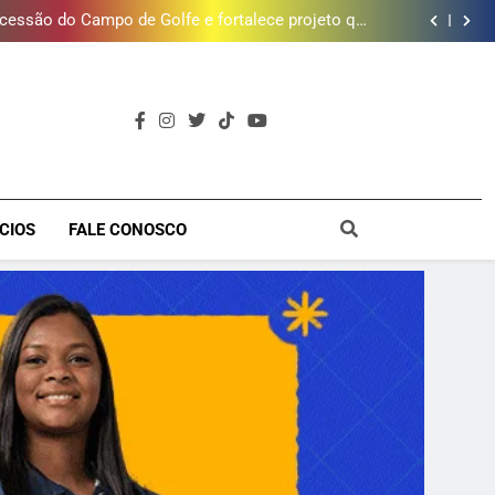
timento e Gustavo Lins em Nova Iguaçu neste fim
de semana
cessão do Campo de Golfe e fortalece projeto que
atende 140 crianças
 de estação de tratamento reforça abastecimento
de água
ões de vinhos para presentear o seu pai. Descubra
como escolher o que mais combina com ele
timento e Gustavo Lins em Nova Iguaçu neste fim
de semana
cessão do Campo de Golfe e fortalece projeto que
atende 140 crianças
 de estação de tratamento reforça abastecimento
de água
ões de vinhos para presentear o seu pai. Descubra
como escolher o que mais combina com ele
timento e Gustavo Lins em Nova Iguaçu neste fim
a
de semana
CIOS
FALE CONOSCO