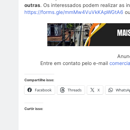
outras
. Os interessados podem realizar as ins
https://forms.gle/mmMw4VuVkKApWGtA6
ou
Anun
Entre em contato pelo e-mail
comerci
Compartilhe isso:
Facebook
Threads
X
WhatsA
Curtir isso: