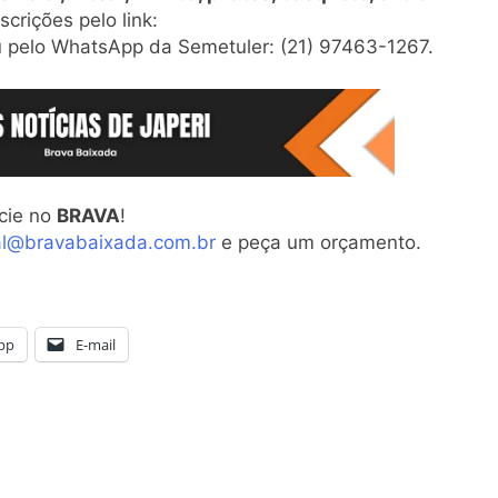
crições pelo link:
 pelo WhatsApp da Semetuler: (21) 97463-1267.
cie no
BRAVA
!
al@bravabaixada.com.br
e peça um orçamento.
pp
E-mail