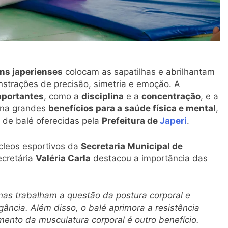
ins japerienses
colocam as sapatilhas e abrilhantam
strações de precisão, simetria e emoção. A
mportantes
, como a
disciplina
e a
concentração
, e a
iona grandes
benefícios para a saúde física e mental
,
s de balé oferecidas pela
Prefeitura de
Japeri
.
úcleos esportivos da
Secretaria Municipal de
ecretária
Valéria Carla
destacou a importância das
unas trabalham a questão da postura corporal e
ncia. Além disso, o balé aprimora a resistência
mento da musculatura corporal é outro benefício.