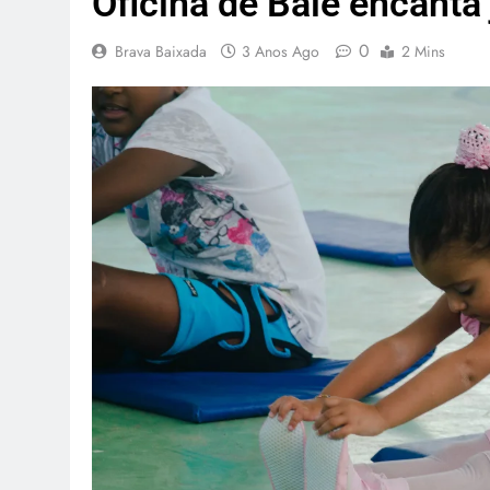
Oficina de Balé encanta
0
Brava Baixada
3 Anos Ago
2 Mins