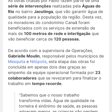
As obras citadas por Fábio fazem parte de uma
série de intervenções
realizadas pela
Águas do
Rio
no bairro
Jacutinga
, que vão garantir água de
qualidade para a população da região. Desta vez,
os moradores do condomínio Canaã foram
beneficiados com os serviços de extensão de
mais de
100 metros de rede e interligação
que
vão beneficiar cerca de
120 pessoas.
De acordo com a supervisora de Operações,
Gabrielle Moulin
, responsável pelos municípios de
Mesquita
e
Nilópolis
, esta etapa das obras foi
concluída em apenas dois dias graças ao
empenho da equipe operacional formada por
23
colaboradores
que se revezaram para finalizar o
trabalho em
tempo recorde
.
“Sabemos que o nosso trabalho
transforma vidas. Água de qualidade na
torneira é sinônimo de saúde, as pessoas
adoecem menos, as crianças não perdem