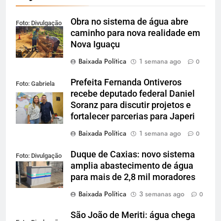
Obra no sistema de água abre
Foto: Divulgação
caminho para nova realidade em
Nova Iguaçu
Baixada Política
1 semana ago
0
Prefeita Fernanda Ontiveros
Foto: Gabriela
recebe deputado federal Daniel
Figueiredo
Soranz para discutir projetos e
fortalecer parcerias para Japeri
Baixada Política
1 semana ago
0
Duque de Caxias: novo sistema
Foto: Divulgação
amplia abastecimento de água
para mais de 2,8 mil moradores
Baixada Política
3 semanas ago
0
São João de Meriti: água chega