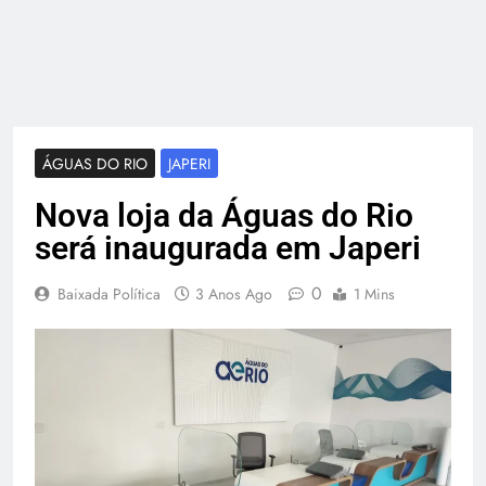
ÁGUAS DO RIO
JAPERI
Nova loja da Águas do Rio
será inaugurada em Japeri
0
Baixada Política
3 Anos Ago
1 Mins