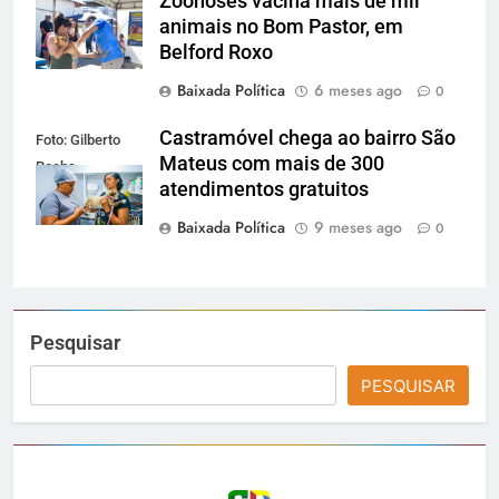
Zoonoses vacina mais de mil
Santos
animais no Bom Pastor, em
Belford Roxo
Baixada Política
6 meses ago
0
Castramóvel chega ao bairro São
Foto: Gilberto
Mateus com mais de 300
Rocha
atendimentos gratuitos
Baixada Política
9 meses ago
0
Pesquisar
PESQUISAR