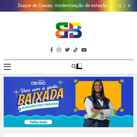
Duque de Caxias: modernização de estação de
tratamento reforça abastecimento de água
Guanabara tem diversas opções de vinhos para
presentear o seu pai. Descubra como escolher o que
Gastro Samba reúne Nosso Sentimento e Gustavo
mais combina com ele
Lins em Nova Iguaçu neste fim de semana
Japeri renova termo de concessão do Campo de
Golfe e fortalece projeto que atende 140 crianças
Duque de Caxias: modernização de estação de
tratamento reforça abastecimento de água
Guanabara tem diversas opções de vinhos para
presentear o seu pai. Descubra como escolher o que
Gastro Samba reúne Nosso Sentimento e Gustavo
mais combina com ele
Lins em Nova Iguaçu neste fim de semana
Brava
Baixada Fluminense Em Destaque!
Baixada