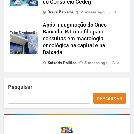
do Consórcio Cederj
Brava Baixada
4 meses ago
0
Após inauguração do Onco
Baixada, RJ zera fila para
Foto: Divulgação
consultas em mastologia
oncológica na capital e na
Baixada
Baixada Política
5 meses ago
0
Pesquisar
PESQUISAR