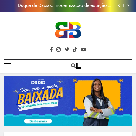
Golfe e fortalece projeto que atende 140 crianças
Duque de Caxias: modernização de estação de
tratamento reforça abastecimento de água
Guanabara tem diversas opções de vinhos para
presentear o seu pai. Descubra como escolher o que
Gastro Samba reúne Nosso Sentimento e Gustavo
mais combina com ele
Lins em Nova Iguaçu neste fim de semana
Japeri renova termo de concessão do Campo de
Golfe e fortalece projeto que atende 140 crianças
Duque de Caxias: modernização de estação de
tratamento reforça abastecimento de água
Guanabara tem diversas opções de vinhos para
presentear o seu pai. Descubra como escolher o que
Gastro Samba reúne Nosso Sentimento e Gustavo
mais combina com ele
Lins em Nova Iguaçu neste fim de semana
Brava
Baixada Fluminense Em Destaque!
Baixada