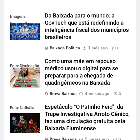
Da Baixada para o mundo: a
Imagem:
GovTech que está redefinindo a
Divulgação
inteligência fiscal dos municípios
brasileiros
Baixada Política
1 mês ago
0
Como uma mãe em repouso
Foto: Divulgação
médico usou o digital para se
preparar para a chegada de
quadrigêmeos na Baixada
Brava Baixada
4 meses ago
0
Espetáculo “O Patinho Feio”, da
Foto: Nathália
Trupe Investigativa Arroto Cênico,
Lamin
faz uma circulação gratuita pela
Baixada Fluminense
Brava Baixada
5 meses ago
0