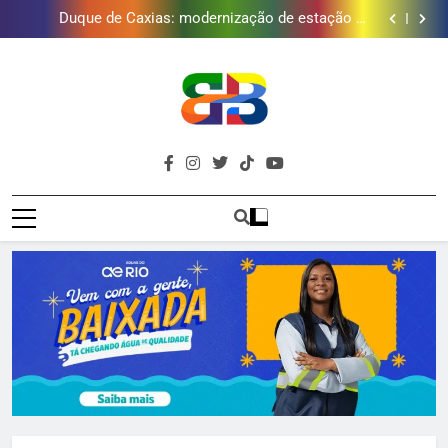
Golfe e fortalece projeto que atende 140 crianças
Duque de Caxias: modernização de estação de
tratamento reforça abastecimento de água
Guanabara tem diversas opções de vinhos para
presentear o seu pai. Descubra como escolher o que
Gastro Samba reúne Nosso Sentimento e Gustavo
mais combina com ele
Lins em Nova Iguaçu neste fim de semana
Japeri renova termo de concessão do Campo de
Golfe e fortalece projeto que atende 140 crianças
Duque de Caxias: modernização de estação de
tratamento reforça abastecimento de água
Guanabara tem diversas opções de vinhos para
presentear o seu pai. Descubra como escolher o que
Gastro Samba reúne Nosso Sentimento e Gustavo
mais combina com ele
Brava
Lins em Nova Iguaçu neste fim de semana
Baixada Fluminense Em Destaque!
Baixada