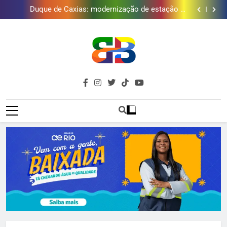
Golfe e fortalece projeto que atende 140 crianças
Duque de Caxias: modernização de estação de
tratamento reforça abastecimento de água
Guanabara tem diversas opções de vinhos para
presentear o seu pai. Descubra como escolher o que
Gastro Samba reúne Nosso Sentimento e Gustavo
mais combina com ele
Lins em Nova Iguaçu neste fim de semana
Japeri renova termo de concessão do Campo de
Golfe e fortalece projeto que atende 140 crianças
Duque de Caxias: modernização de estação de
tratamento reforça abastecimento de água
Guanabara tem diversas opções de vinhos para
presentear o seu pai. Descubra como escolher o que
Gastro Samba reúne Nosso Sentimento e Gustavo
mais combina com ele
Lins em Nova Iguaçu neste fim de semana
Brava
Baixada Fluminense Em Destaque!
Baixada