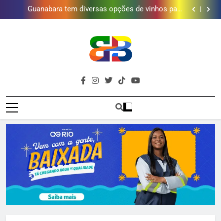
Duque de Caxias: modernização de estação de
tratamento reforça abastecimento de água
Guanabara tem diversas opções de vinhos para
presentear o seu pai. Descubra como escolher o que
Gastro Samba reúne Nosso Sentimento e Gustavo
mais combina com ele
Lins em Nova Iguaçu neste fim de semana
Japeri renova termo de concessão do Campo de
Golfe e fortalece projeto que atende 140 crianças
Duque de Caxias: modernização de estação de
tratamento reforça abastecimento de água
Guanabara tem diversas opções de vinhos para
presentear o seu pai. Descubra como escolher o que
Gastro Samba reúne Nosso Sentimento e Gustavo
mais combina com ele
Lins em Nova Iguaçu neste fim de semana
Brava
Baixada Fluminense Em Destaque!
Baixada