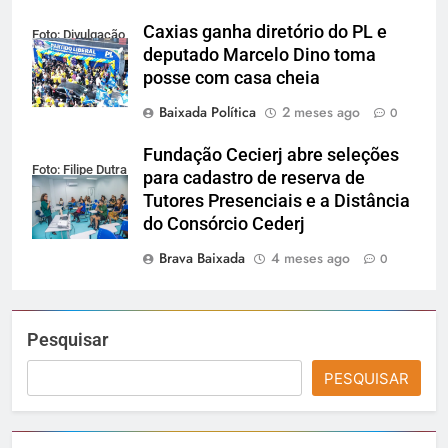
Caxias ganha diretório do PL e
Foto: Divulgação
deputado Marcelo Dino toma
posse com casa cheia
Baixada Política
2 meses ago
0
Fundação Cecierj abre seleções
Foto: Filipe Dutra
para cadastro de reserva de
Tutores Presenciais e a Distância
do Consórcio Cederj
Brava Baixada
4 meses ago
0
Pesquisar
PESQUISAR