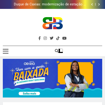
Duque de Caxias: modernização de estação de
tratamento reforça abastecimento de água
Guanabara tem diversas opções de vinhos para
presentear o seu pai. Descubra como escolher o que
Gastro Samba reúne Nosso Sentimento e Gustavo
mais combina com ele
Lins em Nova Iguaçu neste fim de semana
Japeri renova termo de concessão do Campo de
Golfe e fortalece projeto que atende 140 crianças
Duque de Caxias: modernização de estação de
tratamento reforça abastecimento de água
Guanabara tem diversas opções de vinhos para
presentear o seu pai. Descubra como escolher o que
Gastro Samba reúne Nosso Sentimento e Gustavo
mais combina com ele
Lins em Nova Iguaçu neste fim de semana
Brava
Baixada Fluminense Em Destaque!
Baixada