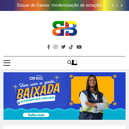
Japeri renova termo de concessão do Campo de
Golfe e fortalece projeto que atende 140 crianças
Duque de Caxias: modernização de estação de
tratamento reforça abastecimento de água
Guanabara tem diversas opções de vinhos para
presentear o seu pai. Descubra como escolher o que
Gastro Samba reúne Nosso Sentimento e Gustavo
mais combina com ele
Lins em Nova Iguaçu neste fim de semana
Japeri renova termo de concessão do Campo de
Golfe e fortalece projeto que atende 140 crianças
Duque de Caxias: modernização de estação de
tratamento reforça abastecimento de água
Guanabara tem diversas opções de vinhos para
presentear o seu pai. Descubra como escolher o que
Gastro Samba reúne Nosso Sentimento e Gustavo
Brava
mais combina com ele
Lins em Nova Iguaçu neste fim de semana
Baixada Fluminense Em Destaque!
Baixada