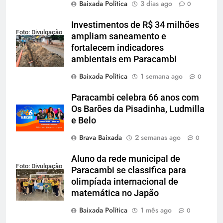
Baixada Política
3 dias ago
0
Investimentos de R$ 34 milhões
Foto: Divulgação
ampliam saneamento e
fortalecem indicadores
ambientais em Paracambi
Baixada Política
1 semana ago
0
Paracambi celebra 66 anos com
Os Barões da Pisadinha, Ludmilla
e Belo
Brava Baixada
2 semanas ago
0
Aluno da rede municipal de
Foto: Divulgação
Paracambi se classifica para
olimpíada internacional de
matemática no Japão
Baixada Política
1 mês ago
0