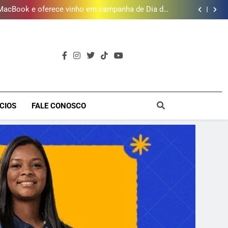
de semana
 MacBook e oferece vinho em campanha de Dia dos
Pais
e 190 milhões de litros de água por ano na Baixada
Fluminense
uzir idade mínima para mulheres receberem o BPC
timento e Gustavo Lins em Nova Iguaçu neste fim
de semana
 MacBook e oferece vinho em campanha de Dia dos
Pais
e 190 milhões de litros de água por ano na Baixada
Fluminense
uzir idade mínima para mulheres receberem o BPC
a
CIOS
FALE CONOSCO