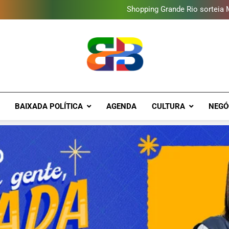
Shopping Grande Rio sorteia
Obra garante a preservação d
Deputado Reimont quer red
Gastro Samba reúne Nosso Sen
Shopping Grande Rio sorteia
Obra garante a preservação d
Deputado Reimont quer red
Brava Baixad
Baixada Fluminense Em Destaque!
BAIXADA POLÍTICA
AGENDA
CULTURA
NEGÓ