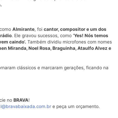
.
o como
Almirante
, foi
cantor, compositor e um dos
rádio
. Ele gravou sucessos, como
‘Yes! Nós temos
vem caindo’.
Também dividiu microfones com nomes
en Miranda, Noel Rosa, Braguinha, Ataulfo Alvez e
ornaram clássicos e marcaram gerações, ficando na
cie no
BRAVA
!
al@bravabaixada.com.br
e peça um orçamento.