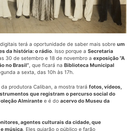
digitais terá a oportunidade de saber mais sobre
um
 da história: o rádio
. Isso porque a
Secretaria
as 30 de setembro e 18 de novembro a
exposição “A
o no Brasil”
, que ficará na
Biblioteca Municipal
egunda a sexta, das 10h às 17h.
, da produtora Caliban, a mostra trará
fotos, vídeos,
nstrumentos que registram o percurso social do
oleção Almirante
e é do
acervo do Museu da
nitores, agentes culturais da cidade, que
o e música
. Eles guiarão o público e farão